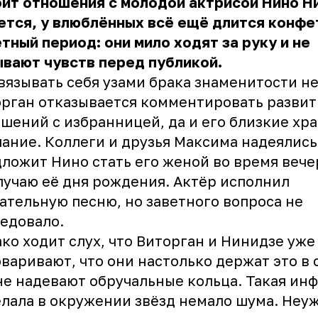
ит отношения с молодой актрисой Нино Н
тся, у влюблённых всё ещё длится конфе
тный период: они мило ходят за руку и не
вают чувств перед публикой.
вязывать себя узами брака знаменитости не
рган отказывается комментировать развит
шений с избранницей, да и его близкие хр
ание. Коллеги и друзья Максима надеялись,
ложит Нино стать его женой во время веч
лучаю её дня рождения. Актёр исполнил
ательную песню, но заветного вопроса не
едовало.
ко ходит слух, что Виторган и Нинидзе уже
варивают, что они настолько держат это в 
не надевают обручальные кольца. Такая ин
лала в окружении звёзд немало шума. Неу