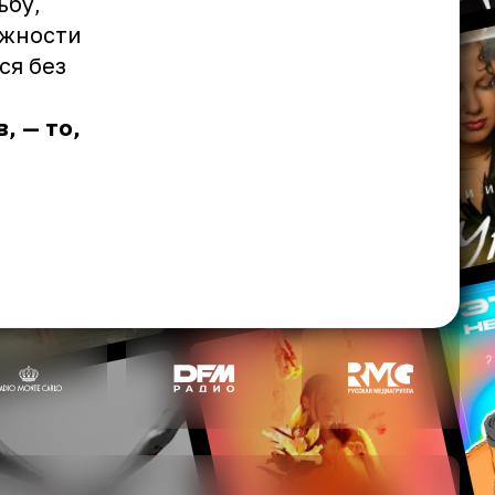
ьбу,
ожности
ся без
, — то,