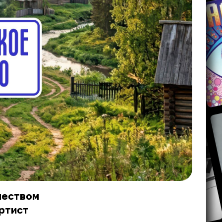
чеством
артист