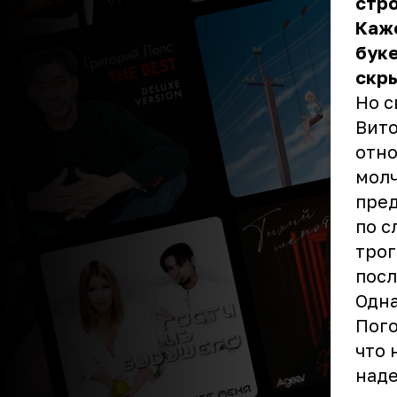
стро
Каже
буке
скры
Но с
Вито
отно
молч
пред
по с
трог
посл
Одна
Пого
что 
наде