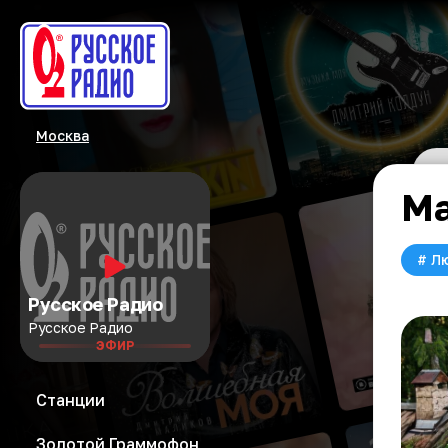
Москва
Ма
#
Л
Русское Радио
Русское Радио
ЭФИР
Станции
Золотой Граммофон