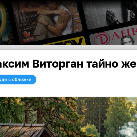
ксим Виторган тайно ж
юди с обложки