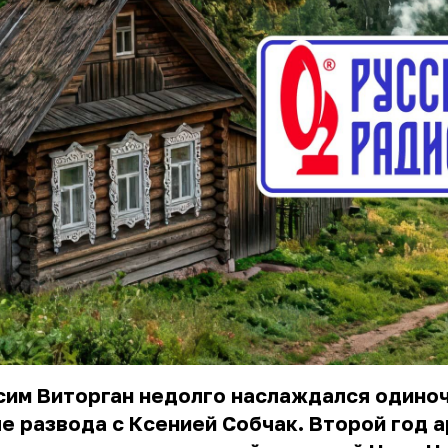
сим Виторган недолго наслаждался одино
е развода с Ксенией Собчак. Второй год 