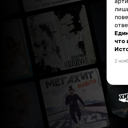
арти
лиши
пове
отве
Един
что 
Ист
2 ноя