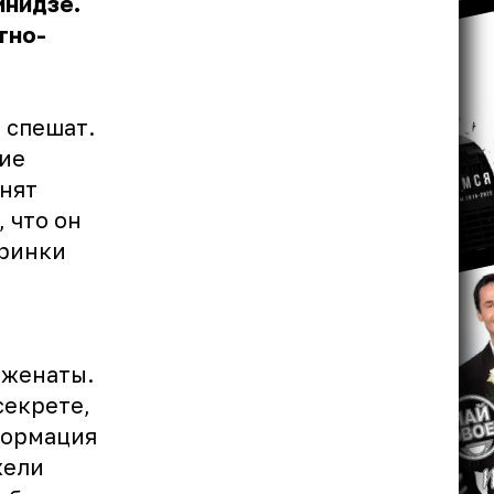
инидзе.
тно-
 спешат.
ие
анят
 что он
еринки
 женаты.
секрете,
формация
жели