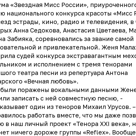
ма «Звездная Мисс России», приуроченного
ю национального конкурса красоты «Мисс 
везд эстрады, кино, радио и телевидения, в
рых Анна Седокова, Анастасия Цветаева, М
а Забияка, соревновались за звание самой
овательной и привлекательной. Женя Мала
рила судей конкурса экстравагантным ме
льником и исполнением с тремя тенорами
шого театра песни из репертуара Антона
рского «Вечная любовь».
 были поражены вокальными данными Жене
ли записать с ней совместную песню, -
казывает один из теноров Михаил Урусов. –
авилось работать вместе, что мы даже поз
 в наш личный проект «Тенора XXI века», н
нет ничего дороже группы «Reflex». Вообще