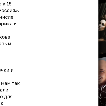
 к 15-
Россия».
 числе
арика и
хова
ховым
чки и
 Нам так
вали
о для
 с