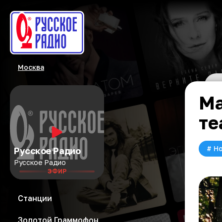
Москва
Ма
те
#
Но
Русское Радио
Русское Радио
ЭФИР
Станции
Золотой Граммофон