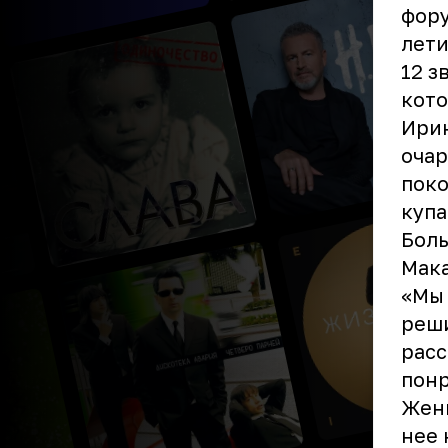
фору
лети
12 з
кото
Ирин
очар
поко
купа
Боль
Мака
«Мы
реши
расс
понр
Женю
нее 