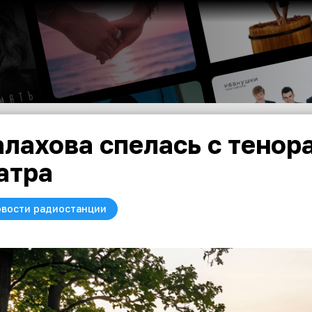
лахова спелась с тенор
атра
вости радиостанции