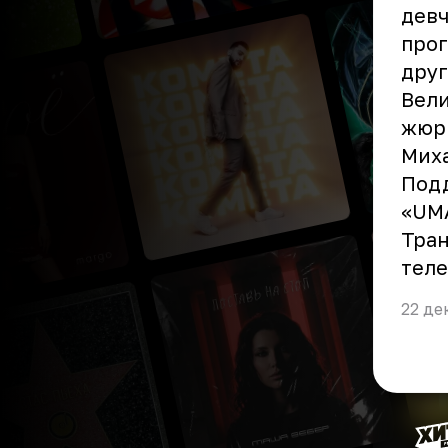
девч
прог
друг
Вели
жюри
Миха
Подд
«UMA
Тран
теле
22 де