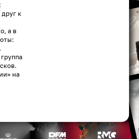
к
 друг к
, а в
оты:
.
 группа
сков.
ии» на