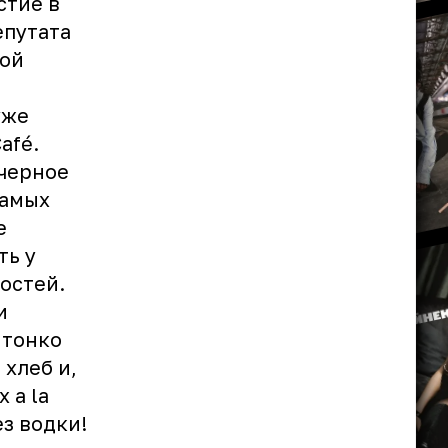
стие в
епутата
ной
уже
afé.
 черное
самых
е
ть у
остей.
и
 тонко
хлеб и,
 а la
ез водки!