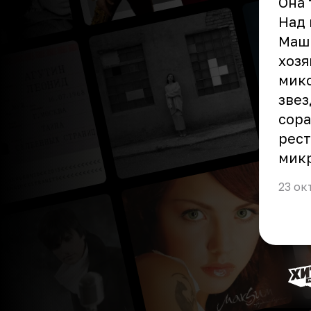
Она 
Над
Маши
хозя
микс
звез
сора
рест
микр
23 ок