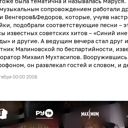
тоже была тематична и называлась Маруся.
 музыкальным сопровождением работали др
 Венгеров&Федоров, которые, учуяв настр
йки, подобрали соответствующие песни – э
ы известных советских хитов – «Синий ине
ды» и другие. А ведущим вечера стал друг 
тник Малиновской по беспартийности, изв
оратор Михаил Мухтасипов. Вооружившись
офоном, он развлекал гостей и словом, и д
тября 00:00 2008