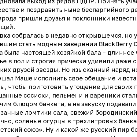
дновала выход из рядов ЛДПР. Принять уча
естве и поздравить ныне беспартийного д
арода пришли друзья и поклонники извест
ущей.
вка собралась в недавно открывшемся, но 
вшим стать модным заведении BlackBerry C
 была настоящей хозяйкой бала – длинное
ье в пол и строгая прическа удивили даже 
ких друзей звезды. Но изысканный наряд н
шал Маше исполнить свое обещание и вста
ы, чтобы приготовить угощение для своих г
анные сосиски, пельмени и вареники стал
чим блюдом банкета, а на закуску подавали
занные ломтики сала, свежий бородинский 
чно, соленые огурцы в трехлитровых банках
етский союз». Ну и какой же русский пир б