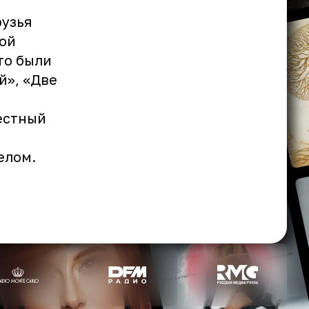
узья
ой
то были
й», «Две
и
естный
елом.