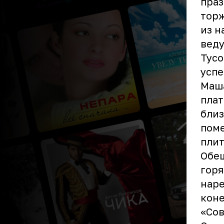
праз
торж
из н
вед
Тусо
успе
Маша
плат
близ
поме
плит
Обещ
горя
наре
коне
«Сов