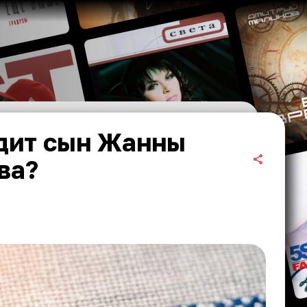
ядит сын Жанны
ва?