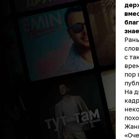
держ
вмес
благ
знае
Рань
слов
с та
врем
пор 
пуб
На д
кадр
неко
похо
Жанн
«Оче