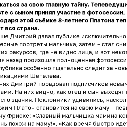
аться за свою главную тайну. Телеведущ
те с сыном принял участие в фотосессии,
одаря этой съёмке 8-летнего Платона те
т вся страна.
ше Дмитрий давал публике исключительно
есные портреты мальчика, затем – стал сни
ких ракурсов, где не видно лица, и вот нек
я назад произошла полноценная фотосессия
публика особенно тщательно следит за но
ликациями Шепелева.
нях Дмитрий порадовал подписчиков новы
ами. На них видно, как отец и сын выходят 
его здания. Поклонники удивились, наскол
жим Платон становится на свою маму – пев
у Фриске: «Славный мальчишка мамина ко
нь похож на маму!», «Как время быстро идё