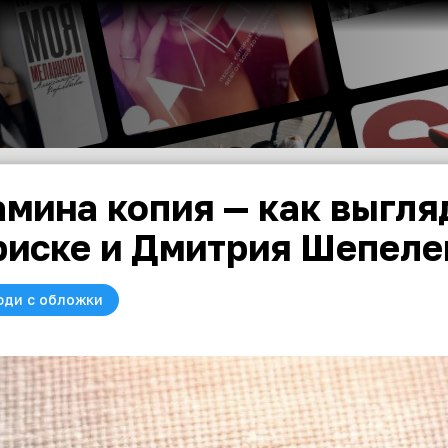
мина копия — как выгл
иске и Дмитрия Шепеле
юди с обложки