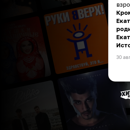
взро
Кром
Екат
роди
Ека
Ист
30 ав