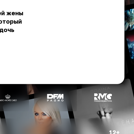
ей жены
который
 дочь
12+