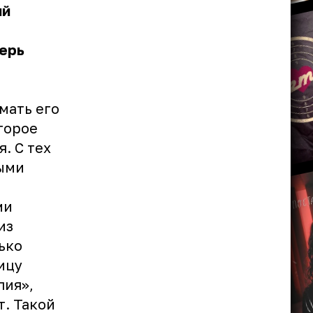
ий
перь
мать его
оторое
. С тех
выми
ми
из
ько
ицу
пия»,
т. Такой