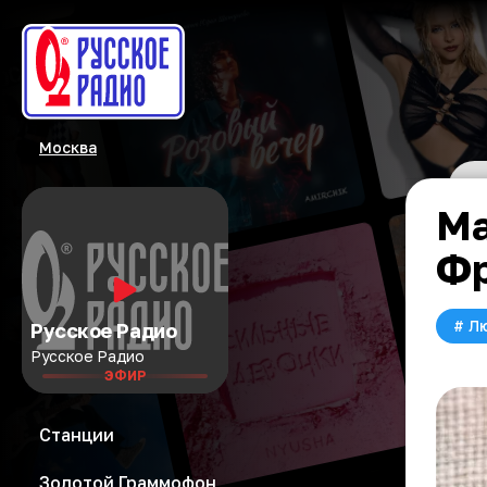
Москва
Ма
Фр
#
Л
Русское Радио
Русское Радио
ЭФИР
Станции
Золотой Граммофон