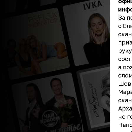
офиц
инф
За п
с Ел
скан
приз
руку
сост
а по
слом
Шевы
Мара
скан
Арха
не г
Напо