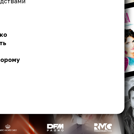
едствами
ако
ть
торому