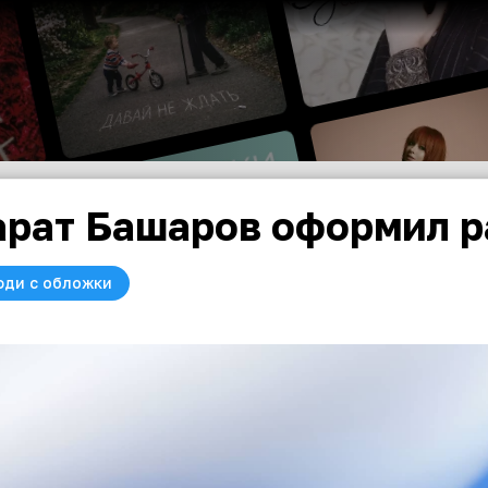
рат Башаров оформил р
юди с обложки