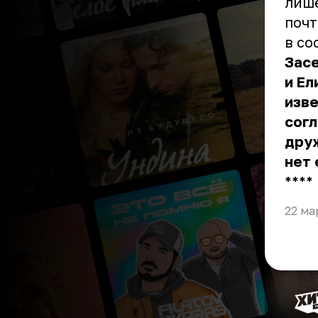
лишё
почт
в со
Засе
и Ел
изве
согл
дру
нет 
** **
22 ма