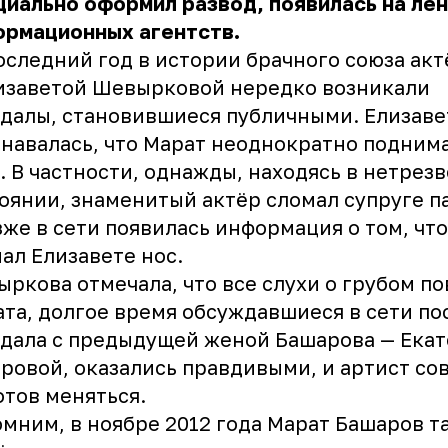
иально оформил развод, появилась на ле
ормационных агентств.
оследний год в истории брачного союза акт
изаветой Шевырковой нередко возникали
далы, становившиеся публичными. Елизаве
навалась, что Марат неоднократно поднима
. В частности, однажды, находясь в нетрез
оянии, знаменитый актёр сломал супруге п
зже в сети появилась информация о том, чт
ал Елизавете нос.
ркова отмечала, что все слухи о грубом п
та, долгое время обсуждавшиеся в сети по
дала с предыдущей женой Башарова — Ека
ровой, оказались правдивыми, и артист со
отов меняться.
мним, в ноябре 2012 года Марат Башаров т