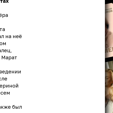
нтах
ёра
та
л на неё
вом
алец,
о Марат
оведении
сле
териной
всем
акже был