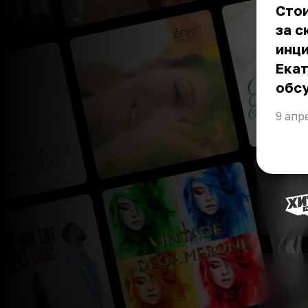
Стои
за с
инци
Екат
обсу
9 апр