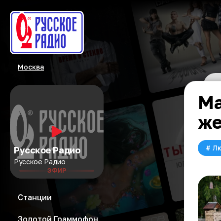
Москва
Ма
же
#
Л
Русское Радио
Русское Радио
ЭФИР
Станции
Золотой Граммофон