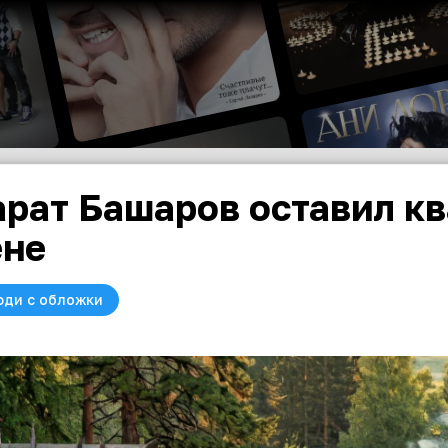
рат Башаров оставил к
не
юди с обложки