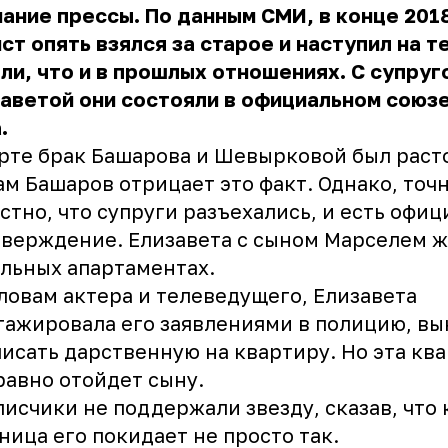
ание прессы. По данным СМИ, в конце 201
ст опять взялся за старое и наступил на т
ли, что и в прошлых отношениях. С супруг
аветой они состояли в официальном союз
а.
рте брак Башарова и Шевырковой был раст
ам Башаров отрицает это факт. Однако, точ
стно, что супруги разъехались, и есть офи
верждение. Елизавета с сыном Марселем ж
льных апартаментах.
ловам актера и телеведущего, Елизавета
ажировала его заявлениями в полицию, вы
исать дарственную на квартиру. Но эта кв
равно отойдет сыну.
исчики не поддержали звезду, сказав, что
ница его покидает не просто так.