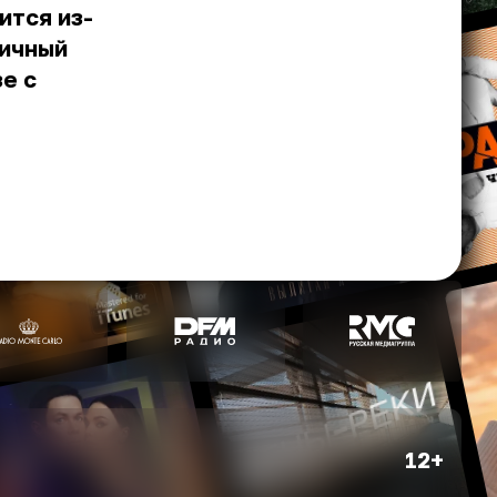
ится из-
гичный
е с
12+