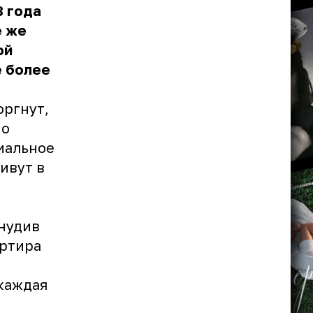
8 года
е же
ой
е более
оргнут,
но
циальное
ивут в
нудив
артира
 каждая