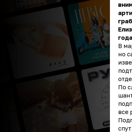
вним
арти
граб
Елиз
год
В ма
но с
изве
подт
отде
По с
шант
подп
все 
Подп
спут