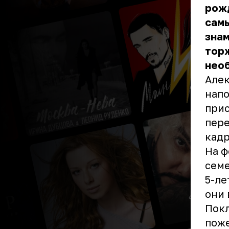
рожд
самы
знам
тор
нео
Алек
напо
прис
пере
кадр
На ф
семе
5-ле
они 
Покл
поже