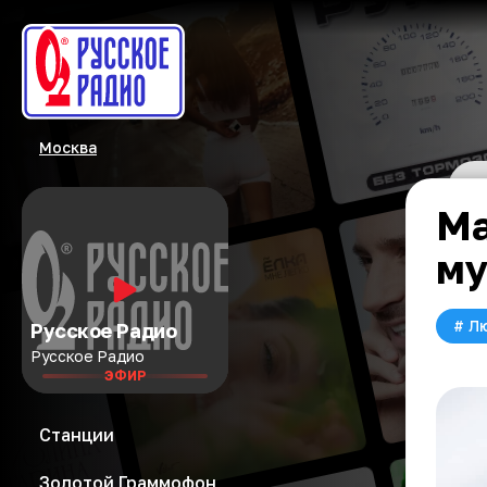
Москва
Ма
му
#
Л
Русское Радио
Русское Радио
ЭФИР
Станции
Золотой Граммофон