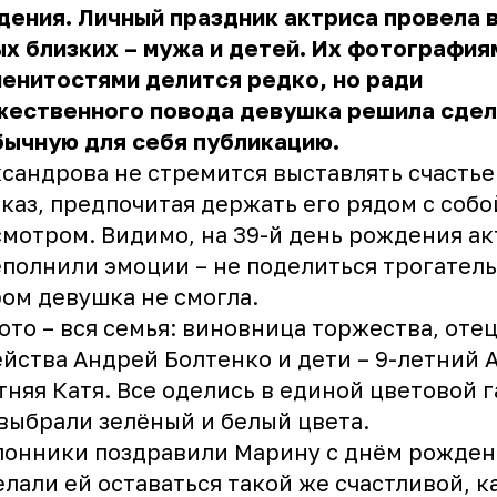
ения. Личный праздник актриса провела в
х близких – мужа и детей. Их фотография
енитостями делится редко, но ради
жественного повода девушка решила сдел
бычную для себя публикацию.
сандрова не стремится выставлять счастье
каз, предпочитая держать его рядом с собо
мотром. Видимо, на 39-й день рождения ак
полнили эмоции – не поделиться трогател
ом девушка не смогла.
ото – вся семья: виновница торжества, оте
йства Андрей Болтенко и дети – 9-летний 
тняя Катя. Все оделись в единой цветовой 
выбрали зелёный и белый цвета.
онники поздравили Марину с днём рожден
лали ей оставаться такой же счастливой, к