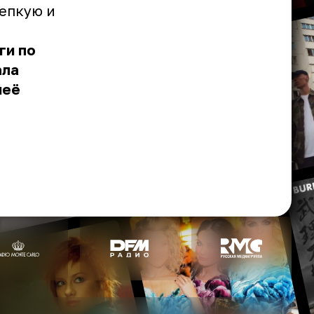
репкую и
ги по
ала
неё