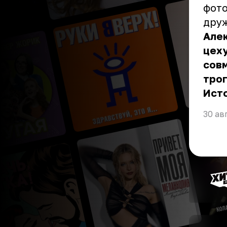
фото
друж
Алек
цеху
совм
тро
Ист
30 ав