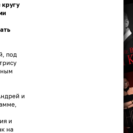
 кругу
ми
ать
й, под
трису
ьным
ц
Андрей и
гамме,
ия и
ак на