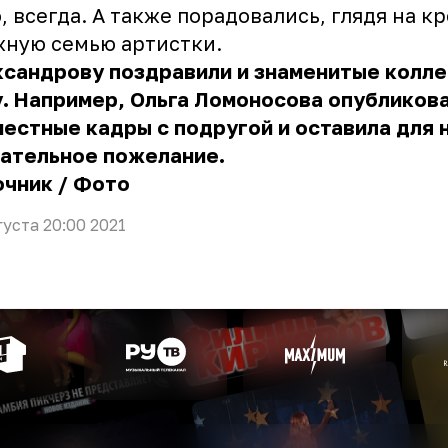
, всегда. А также порадовались, глядя на к
ную семью артистки.
сандрову поздравили и знаменитые колле
. Например, Ольга Ломоносова опубликов
естные кадры с подругой и оставила для 
гательное пожелание.
очник
/
Фото
густа 20:00 2021