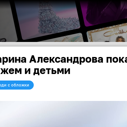
рина Александрова пока
жем и детьми
юди с обложки