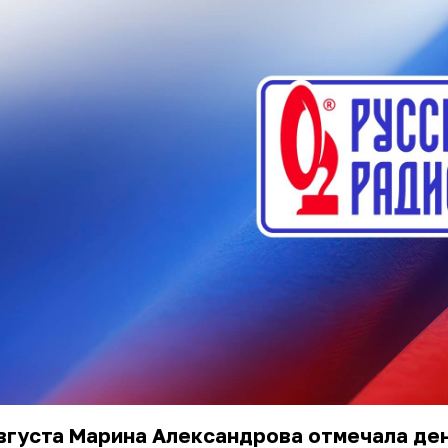
вгуста
Марина Александрова
отмечала де