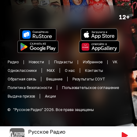
12+
Радио
Новости
Подкасты
Избранное
VK
Одноклассники
MAX
О нас
Контакты
Обратная связь
Вещание
Результаты СОУТ
Политика безопасности
Пользовательское соглашение
Выдача призов
Акции
©
"
Русское Радио
"
2026
.
Все права защищены
Русское Радио