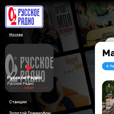
Москва
Ма
#
Л
Русское Радио
Русское Радио
ЭФИР
Станции
Золотой Граммофон