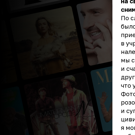
на с
сним
По с
было
прие
в уч
нале
мы с
и сч
друг
что 
Фот
розо
и су
циви
я мо