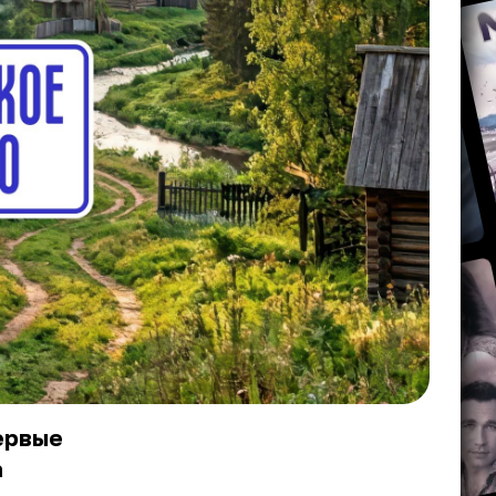
ервые
а