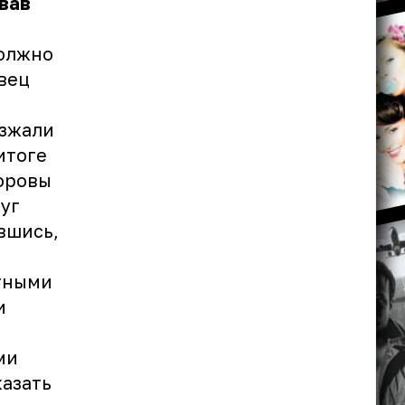
овав
должно
авец
езжали
итоге
доровы
руг
вшись,
тными
и
ми
казать