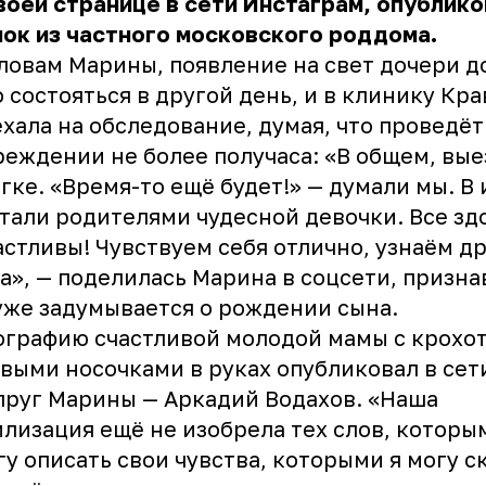
воей странице в сети Инстаграм, опублик
ок из частного московского роддома.
ловам Марины, появление на свет дочери 
 состояться в другой день, и в клинику Кр
хала на обследование, думая, что проведёт
реждении не более получаса: «В общем, вы
гке. «Время-то ещё будет!» — думали мы. В 
тали родителями чудесной девочки. Все з
астливы! Чувствуем себя отлично, узнаём д
а», — поделилась Марина в соцсети, призна
уже задумывается о рождении сына.
ографию счастливой молодой мамы с крохо
выми носочками в руках опубликовал в сет
пруг Марины — Аркадий Водахов. «Наша
лизация ещё не изобрела тех слов, которы
гу описать свои чувства, которыми я могу с