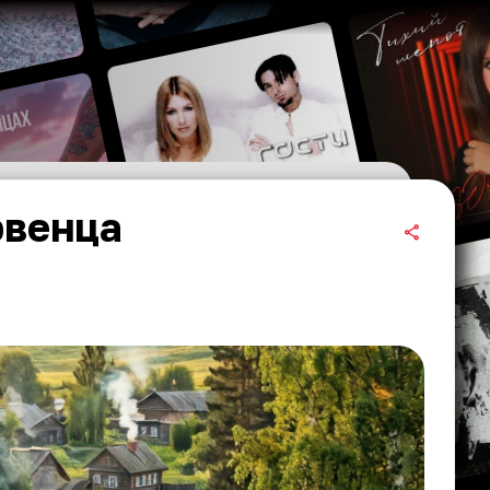
рвенца