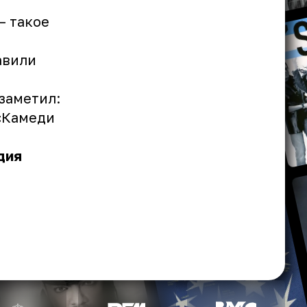
— такое
авили
заметил:
 «Камеди
дия