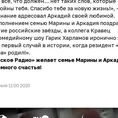
 всё, что должен... нет таких слов, которые
ойны тебя. Спасибо тебе за новую жизнь!», 
нание адресовал Аркадий своей любимой.
полнением семью Марины и Аркадия поздр
ие российские звёзды, а коллега Кравец
омедийному шоу Гарик Харламов иронично 
 первый случай в истории, когда резидент
а» родил!».
ское Радио» желает семье Марины и Арка
много счастья!
реля 11:00 2020