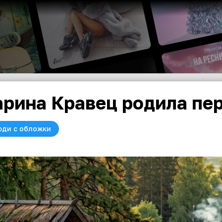
рина Кравец родила пе
юди с обложки