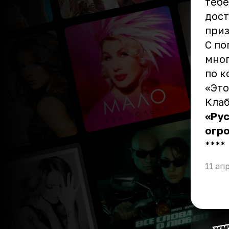
тебе
дост
приз
С по
мног
по к
«Это
Клаб
«Рус
огро
** **
11 ап