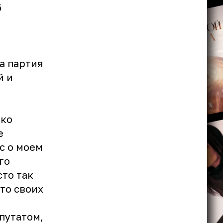
б
та партия
й и
ько
е
с о моем
го
сто так
то своих
путатом,