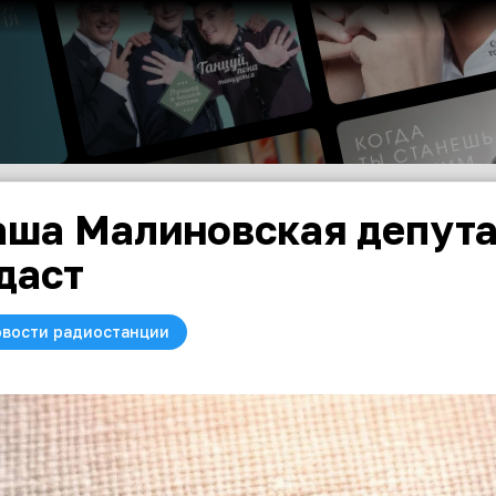
ша Малиновская депута
даст
вости радиостанции