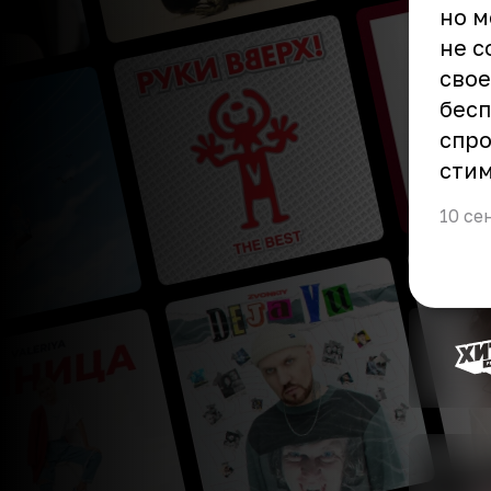
но м
не с
свое
бесп
спро
стим
10 се