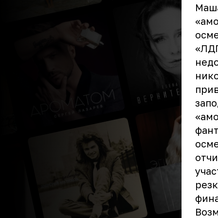
Маша
«амо
осме
«ЛДП
недо
нико
прив
запо
«амо
фант
осме
отчи
учас
резк
фина
Возм