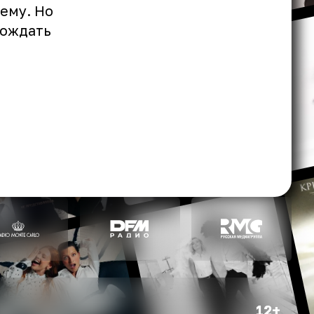
тему. Но
бождать
12+