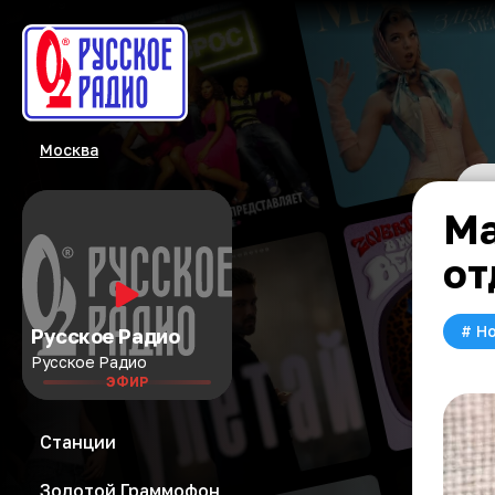
Москва
Ма
от
#
Но
Русское Радио
Русское Радио
ЭФИР
Станции
Золотой Граммофон