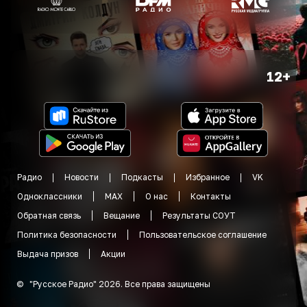
12+
Радио
Новости
Подкасты
Избранное
VK
Одноклассники
MAX
О нас
Контакты
Обратная связь
Вещание
Результаты СОУТ
Политика безопасности
Пользовательское соглашение
Выдача призов
Акции
©
"
Русское Радио
"
2026
.
Все права защищены