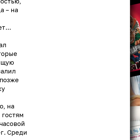
ностью,
а – на
ает…
ал
оторые
ющую
валил
 позже
ку
о, на
 гостям
 часовой
г. Среди