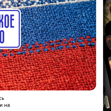
сь
и на