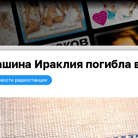
шина Ираклия погибла в
вости радиостанции