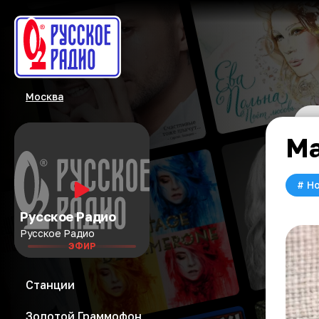
Москва
Ма
#
Но
Русское Радио
Русское Радио
ЭФИР
Станции
Золотой Граммофон