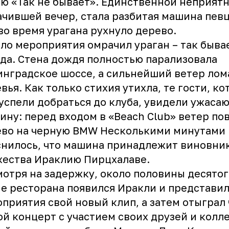
ю «Так не бывает». Единственной неприят
чившей вечер, стала разбитая машина певц
во время урагана рухнуло дерево.
ло мероприятия омрачил ураган – так быв
да. Стена дождя полностью парализовала
нградское шоссе, а сильнейший ветер лом
вья. Как только стихия утихла, те гости, к
успели добраться до клуба, увидели ужаса
ину: перед входом в «Beach Club» ветер по
ево на черную BMW Несколькими минутами
нилось, что машина принадлежит виновни
ества Ираклию Пирцхалаве.
отря на задержку, около половины десятог
е ресторана появился
Иракли
и представил
приятия свой новый клип, а затем отыграл
й концерт с участием своих друзей и колле