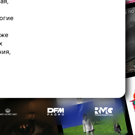
ая,
огие
уже
х
ния,