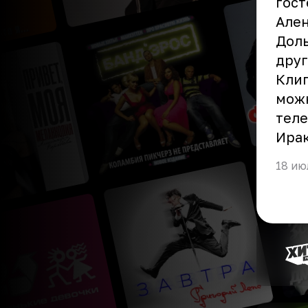
гост
Ален
Доль
друг
Клип
можн
теле
Ирак
18 ию