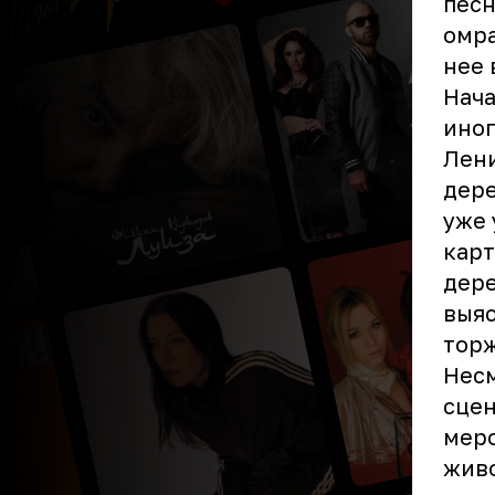
песн
омра
нее 
Нача
иног
Лени
дере
уже 
карт
дер
выяс
торж
Несм
сцен
меро
живо