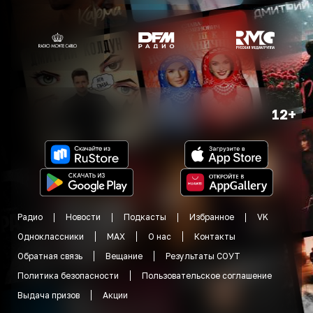
12+
Радио
Новости
Подкасты
Избранное
VK
Одноклассники
MAX
О нас
Контакты
Обратная связь
Вещание
Результаты СОУТ
Политика безопасности
Пользовательское соглашение
Выдача призов
Акции