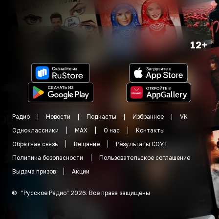
12+
Радио
Новости
Подкасты
Избранное
VK
Одноклассники
MAX
О нас
Контакты
Обратная связь
Вещание
Результаты СОУТ
Политика безопасности
Пользовательское соглашение
Выдача призов
Акции
©
"
Русское Радио
"
2026
.
Все права защищены