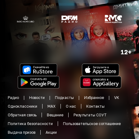
12+
Радио
Новости
Подкасты
Избранное
VK
Одноклассники
MAX
О нас
Контакты
Обратная связь
Вещание
Результаты СОУТ
Политика безопасности
Пользовательское соглашение
Выдача призов
Акции