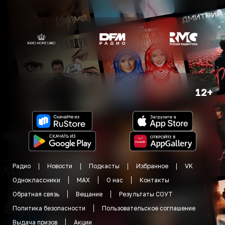
12+
Радио
Новости
Подкасты
Избранное
VK
Одноклассники
MAX
О нас
Контакты
Обратная связь
Вещание
Результаты СОУТ
Политика безопасности
Пользовательское соглашение
Выдача призов
Акции