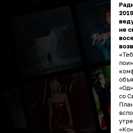
Ради
2019
веду
не с
восе
воз
«Теб
поин
комф
объя
«Од
со С
План
вспо
утре
«Кон