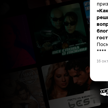
приз
«Как
реши
вопр
блог
гост
Пос
** **
16 ок