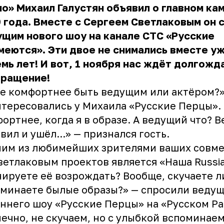
о» Михаил Галустян объявил о главном ка
 года. Вместе с Сергеем Светлаковым он 
щим нового шоу на канале СТС «Русские
меются». Эти двое не снимались вместе у
мь лет! И вот, 1 ноября нас ждёт долгожд
вращение!
е комфортнее быть ведущим или актёром?»
тересовались у Михаила «Русские Перцы».
ортнее, когда я в образе. А ведущий что? 
вил и ушёл...» — признался гость.
ним из любимейших зрителями ваших совм
ветлаковым проектов является «Наша Russia
ируете её возрождать? Вообще, скучаете л
минаете былые образы?» — спросили веду
ннего шоу «Русские Перцы» на «Русском Ра
ечно, не скучаем, но с улыбкой вспоминаем