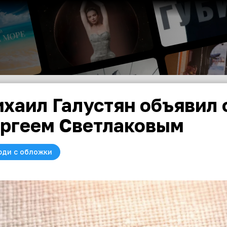
хаил Галустян объявил 
ргеем Светлаковым
юди с обложки