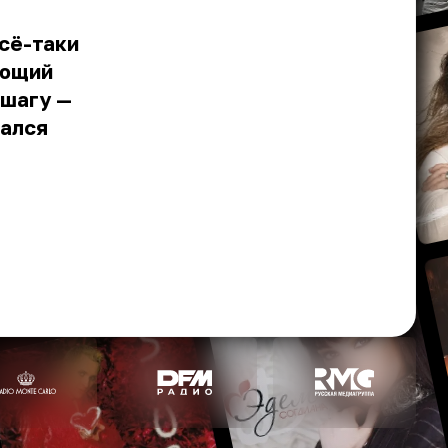
всё-таки
ующий
 шагу —
вался