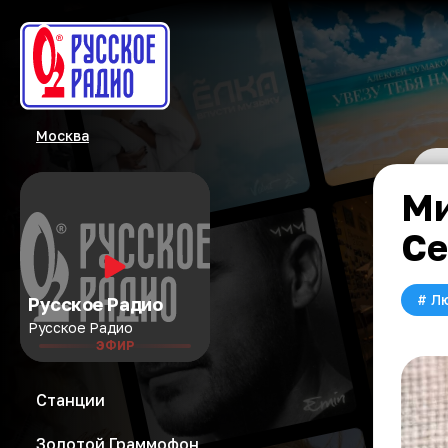
Москва
Ми
Се
#
Л
Русское Радио
Русское Радио
ЭФИР
Станции
Золотой Граммофон