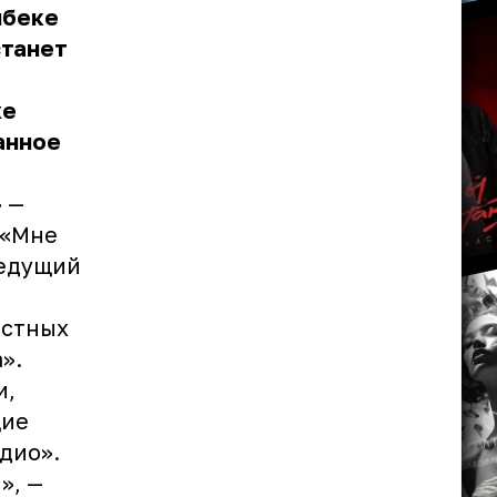
мбеке
станет
же
анное
 —
 «Мне
Ведущий
естных
».
и,
щие
дио».
», —