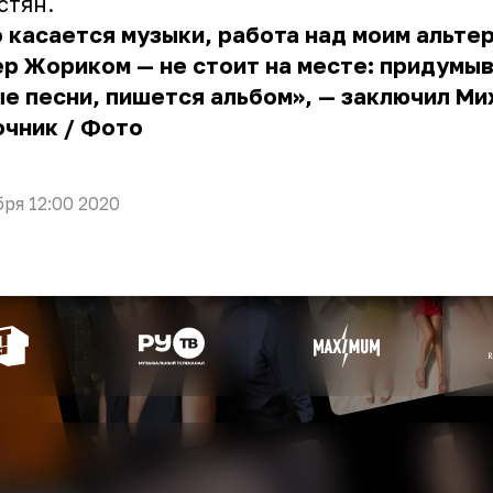
стян
.
 касается музыки, работа над моим альтер
р Жориком — не стоит на месте: придумы
е песни, пишется альбом», — заключил Ми
очник
/
Фото
бря 12:00 2020