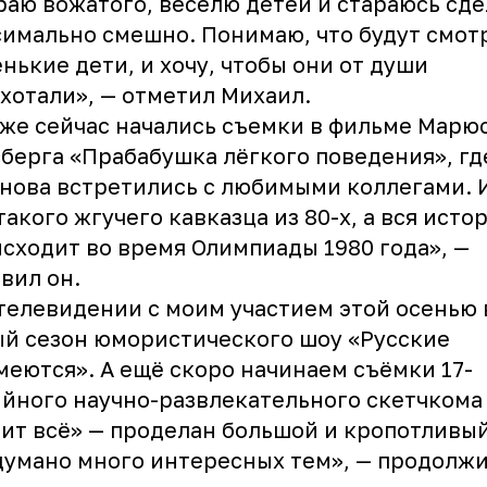
раю вожатого, веселю детей и стараюсь сде
имально смешно. Понимаю, что будут смот
нькие дети, и хочу, чтобы они от души
хотали», — отметил Михаил.
же сейчас начались съемки в фильме Марю
берга «Прабабушка лёгкого поведения», гд
нова встретились с любимыми коллегами. 
такого жгучего кавказца из 80-х, а вся исто
сходит во время Олимпиады 1980 года», —
вил он.
телевидении с моим участием этой осенью
й сезон юмористического шоу «Русские
меются». А ещё скоро начинаем съёмки 17-
йного научно-развлекательного скетчком
ит всё» — проделан большой и кропотливый
умано много интересных тем», — продолж