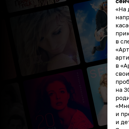
сейч
«На 
напр
каса
прик
в сл
«Арт
арти
в «А
свои
проб
на 3
роди
«Мне
и пр
и де