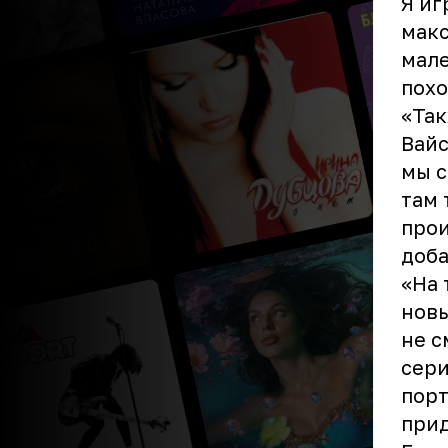
Я иг
макс
мале
похо
«Так
Вайс
мы с
там 
прои
доба
«На 
новы
не с
сери
порт
прид