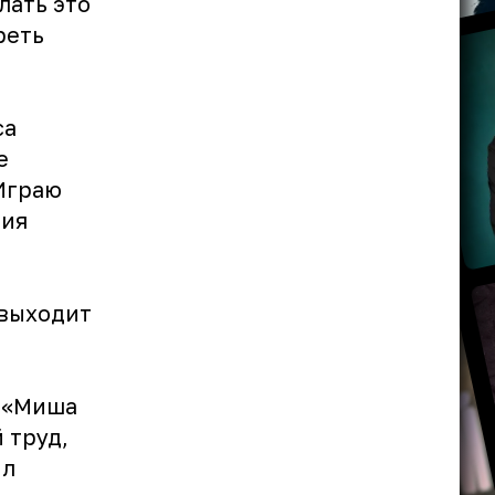
лать это
реть
са
е
Играю
рия
 выходит
а «Миша
 труд,
ил