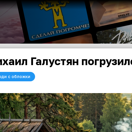
хаил Галустян погрузил
юди с обложки