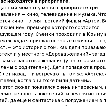
ас находятся в приоритете.
данный момент у меня в приоритете три
авления — кино, телевидение и музыка. Чт
ется кино, то снят детский фильм «Артек. 
лючение», премьера которого состоится
едующем году. Съемки проходили в Крыму 
еке», куда я приехал впервые в жизни, — п
ст. — Это история о том, как дети приезжаю
ртек» и у местного «Дерева желаний» зага
 самые заветные желания (у некоторых это
лемы с родителями). Дети попадают в про
0 лет назад — и встречают в том же «Артеке
телей, когда они тоже были детьми».
 этот сюжет показался очень интересным, 
еемственность поколений, и вечная истори
тей, да ещё и фантастика с погружением в 