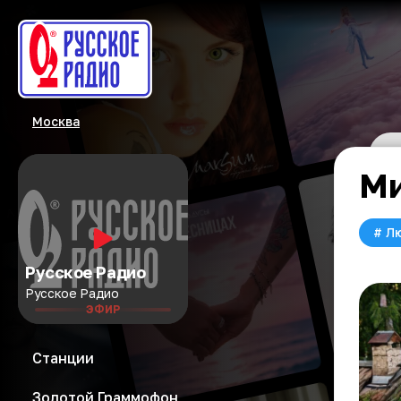
Москва
Ми
#
Л
Русское Радио
Русское Радио
ЭФИР
Станции
Золотой Граммофон