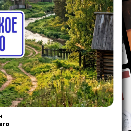
н
его