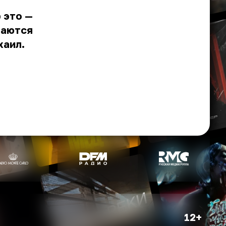
 это —
ваются
хаил.
12+