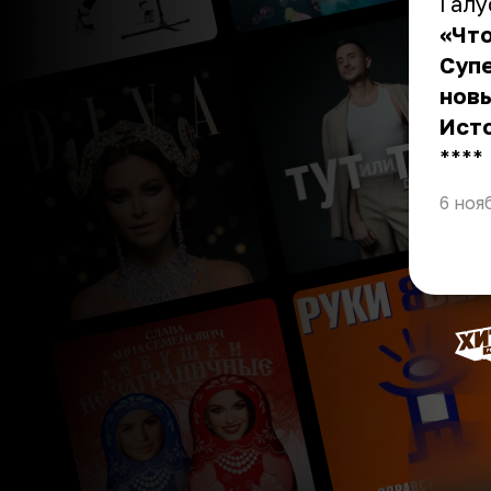
Галу
«Что
Супе
новы
Ист
** **
6 ноя