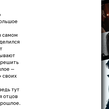
о
Большое
в самом
оделился
т
дывают
 решить
шлое —
» своих
ведь тут
я отцов
прошлое.