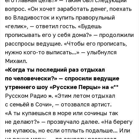
его главная цель?» — таким был следующий
вопрос. «Он хочет заработать денег, поехать
во Владивосток и купить праворульный
«гелик», — ответил гость. «Будешь
прописывать его у себя дома?» — продолжили
расспросы ведущие. «Чтобы его прописать,
нужно кого-то выписать...» — улыбнулся
Михаил.
«Когда ты последний раз отдыхал
по человечески?» — спросили ведущие
утреннего шоу «Русские Перцы» на
«
**
Русском Радио
»
. «Этим летом отдыхал
с семьёй в Сочи», — отозвался артист.
«А ты купаешься в море или сочинцы так
не делают?» — прозвучало далее. «На берегу
не купаюсь, но если отплыть подальше... Или