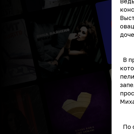
Ведь
конс
Выст
овац
доче
В пр
кото
пели
запе
прос
Миха
По с