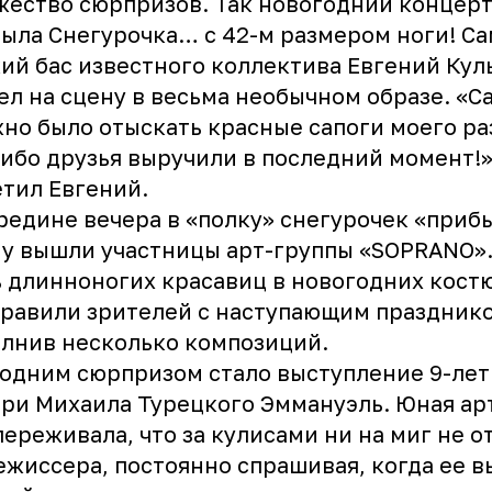
ество сюрпризов. Так новогодний концер
ыла Снегурочка… с 42-м размером ноги! С
ий бас известного коллектива Евгений Кул
л на сцену в весьма необычном образе. «С
но было отыскать красные сапоги моего ра
ибо друзья выручили в последний момент!»
тил Евгений.
редине вечера в «полку» снегурочек «прибы
у вышли участницы арт-группы «SOPRANO».
 длинноногих красавиц в новогодних кост
равили зрителей с наступающим праздник
лнив несколько композиций.
одним сюрпризом стало выступление 9-ле
ри Михаила Турецкого Эммануэль. Юная ар
переживала, что за кулисами ни на миг не о
ежиссера, постоянно спрашивая, когда ее в