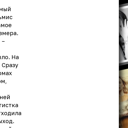
т
амый
ьмис
амое
змера.
 –
ло. На
 Сразу
юмах
ом,
тней
тистка
тходила
ыход.