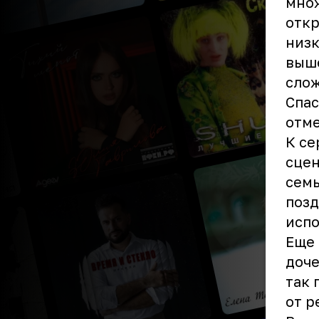
множ
откр
низк
выше
слож
Спас
отме
К се
сцен
семь
позд
испо
Еще 
доче
так 
от р