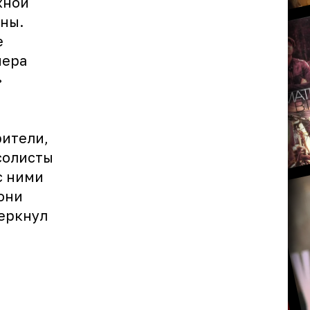
жной
сны.
е
мера
»
рители,
солисты
с ними
они
черкнул