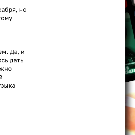
абря, но
тому
м. Да, и
ось дать
ужно
й
узыка