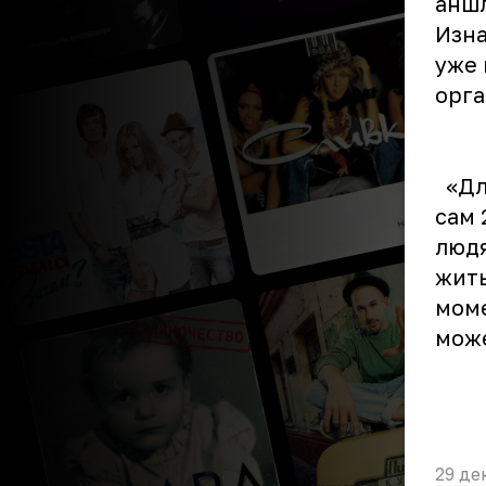
аншл
Изна
уже 
орга
«Для
сам 
людя
жить
моме
може
29 де