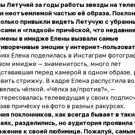
ы Летучей за годы работы звезды на тел
и неотъемлемой частью её образа. Покло
олько привыкли видеть Летучую с убранн
сами и «гладкой» причёской, что недавни
емены в имидже Елены вызвали самые
иворечивые эмоции у интернет-пользоват
нях Елена поделилась в Инстаграм фотогра
вом имидже — знаменитость, много лет
стававшая перед камерой в одном образе,
вить стрижку. В кадре Елена распустила вол
велась чёлкой. «Чёлка за/против?», —
тересовалась телеведущая у своих подпис
зав причёску на фото в разных ракурсах.
ия поклонников, как всегда бывает в таки
аях, разделились, но аудитория проявила 
ажение к своей любимице. Пожалуй, самы