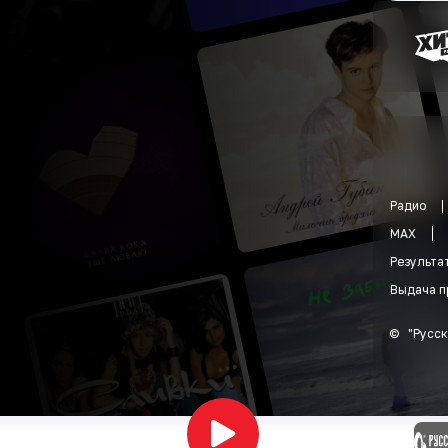
Радио
MAX
Результа
Выдача п
©
"
Русск