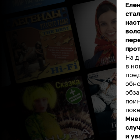
Елен
стал
наст
воло
пер
прот
На д
в но
пред
обно
обза
поин
пока
Мнен
случ
и ув