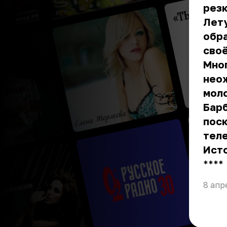
резк
Лету
обр
своё
Мног
нео
моло
Барб
поск
тел
Ист
** **
8 апр