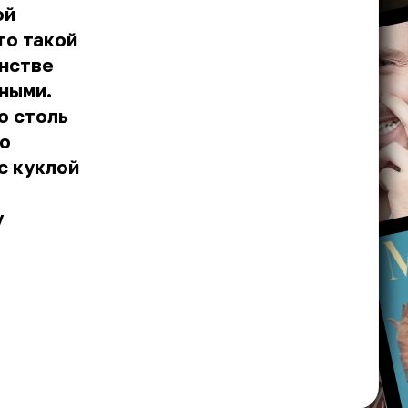
ой
то такой
инстве
ными.
о столь
но
с куклой
у