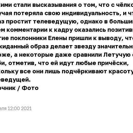
ими стали высказывания о том, что с чёлк
чая потеряла свою индивидуальность, и ч
аз простит телеведущую, однако в больш
м комментарии к кадру оказались позитив
ие поклонники Елены пришли к выводу, чт
жиданный образ делает звезду значитель
же, а некоторые даже сравнили Летучую 
и, отметив, что ей идут любые причёски,
ольку все они лишь подчёркивают красот
еведущей.
очник
/
Фото
еля 12:00 2021