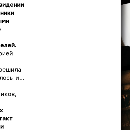
евидении
нники
ыми
е
елей.
фией
 решила
осы и...
чиков,
х
такт
ми