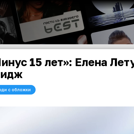
инус 15 лет»: Елена Лет
мидж
юди с обложки