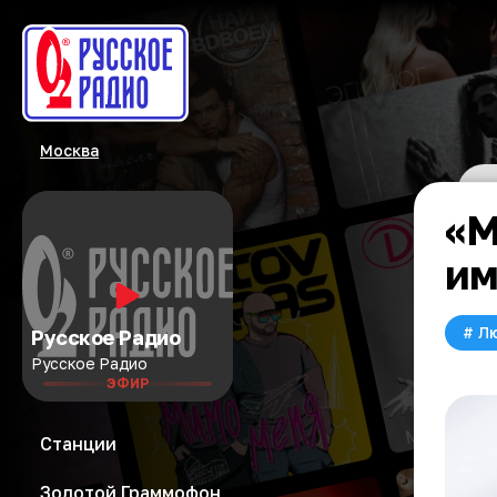
Москва
«М
и
#
Л
Русское Радио
Русское Радио
ЭФИР
Станции
Золотой Граммофон