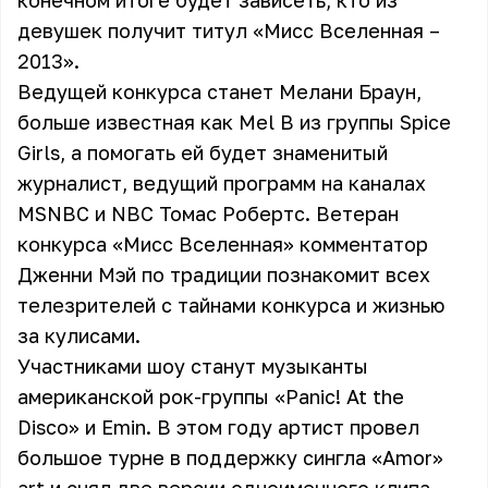
конечном итоге будет зависеть, кто из
девушек получит титул «Мисс Вселенная –
2013».
Ведущей конкурса станет Мелани Браун,
больше известная как Mel B из группы Spice
Girls, а помогать ей будет знаменитый
журналист, ведущий программ на каналах
MSNBC и NBC Томас Робертс. Ветеран
конкурса «Мисс Вселенная» комментатор
Дженни Мэй по традиции познакомит всех
телезрителей с тайнами конкурса и жизнью
за кулисами.
Участниками шоу станут музыканты
американской рок-группы «Panic! At the
Disco» и Emin. В этом году артист провел
большое турне в поддержку сингла «
Amor
»