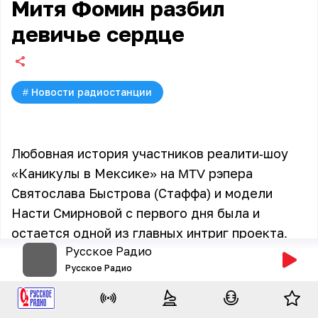
Митя Фомин разбил
девичье сердце
#
Новости радиостанции
Любовная история участников реалити-шоу
«Каникулы в Мексике» на MTV рэпера
Святослава Быстрова (Стаффа) и модели
Насти Смирновой с первого дня была и
остается одной из главных интриг проекта.
Русское Радио
Отношения героев обострились еще больше
Русское Радио
после того, как на виллу приехал очередной
звездный гость Жанны Фриске - Митя Фомин.
Оставшись со Стаффом один на один, Митя