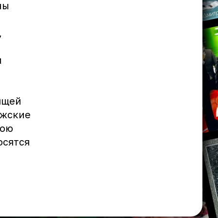
ны
,
и
ящей
ужские
рою
осятся