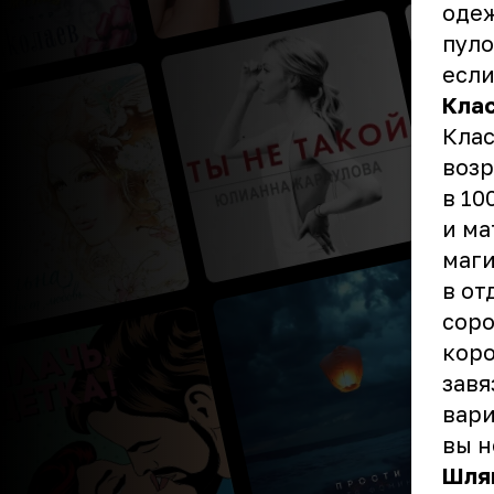
одеж
пуло
если
Кла
Клас
возр
в 10
и ма
маги
в от
соро
коро
завя
вари
вы н
Шляп