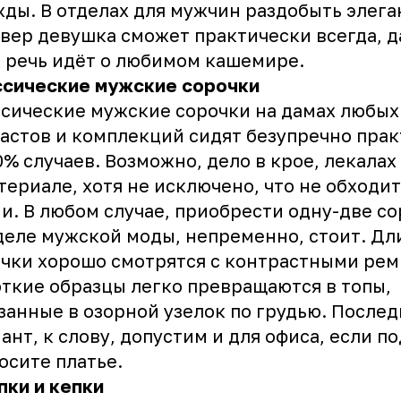
ды. В отделах для мужчин раздобыть элег
вер девушка сможет практически всегда, 
 речь идёт о любимом кашемире.
ссические мужские сорочки
сические мужские сорочки на дамах любых
астов и комплекций сидят безупречно пра
0% случаев. Возможно, дело в крое, лекалах
териале, хотя не исключено, что не обходит
и. В любом случае, приобрести одну-две с
деле мужской моды, непременно, стоит. Д
чки хорошо смотрятся с контрастными рем
ткие образцы легко превращаются в топы,
занные в озорной узелок по грудью. После
ант, к слову, допустим и для офиса, если п
осите платье.
ки и кепки