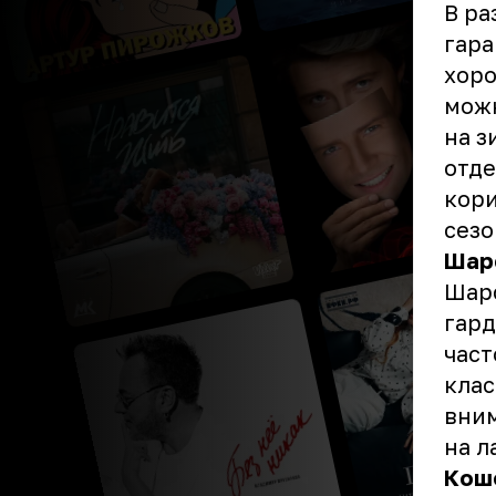
В ра
гара
хоро
можн
на з
отде
кори
сезо
Шар
Шарф
гард
част
клас
вним
на л
Кош