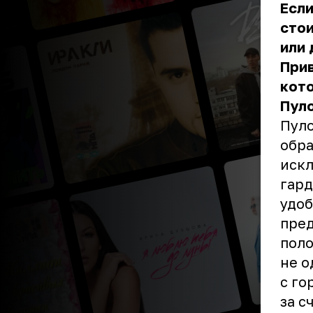
Если
стои
или 
Прив
кот
Пул
Пуло
обра
иск
гард
удоб
пред
поло
не о
с го
за с