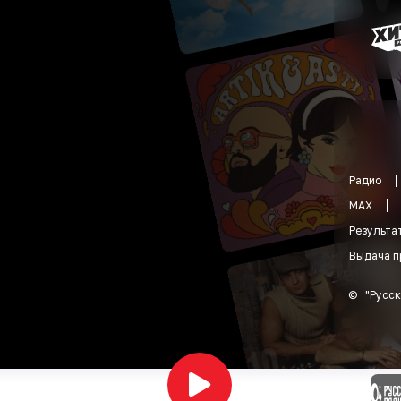
Радио
MAX
Результа
Выдача п
©
"
Русск