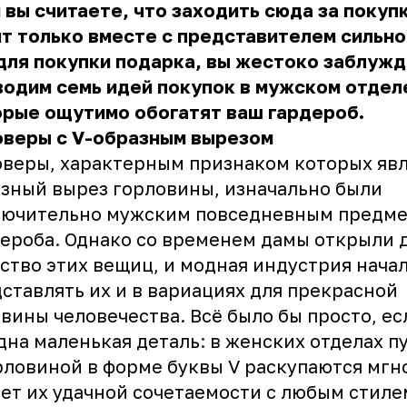
 вы считаете, что заходить сюда за покуп
т только вместе с представителем сильно
для покупки подарка, вы жестоко заблужд
одим семь идей покупок в мужском отдел
орые ощутимо обогатят ваш гардероб.
оверы с V-образным вырезом
веры, характерным признаком которых явл
зный вырез горловины, изначально были
лючительно мужским повседневным предм
ероба. Однако со временем дамы открыли д
ство этих вещиц, и модная индустрия нача
ставлять их и в вариациях для прекрасной
вины человечества. Всё было бы просто, ес
дна маленькая деталь: в женских отделах 
рловиной в форме буквы V раскупаются мгн
чет их удачной сочетаемости с любым стиле