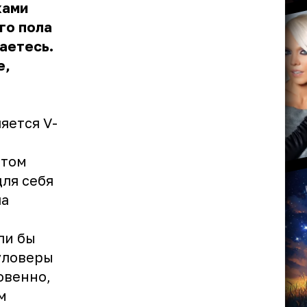
ками
го пола
аетесь.
е,
яется V-
етом
ля себя
ла
ли бы
пуловеры
овенно,
м