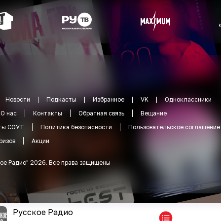
Новости
Подкасты
Избранное
VK
Одноклассники
О нас
Контакты
Обратная связь
Вещание
ты СОУТ
Политика безопасности
Пользовательское соглашение
ризов
Акции
ое Радио
"
2026
.
Все права защищены
Русское Радио