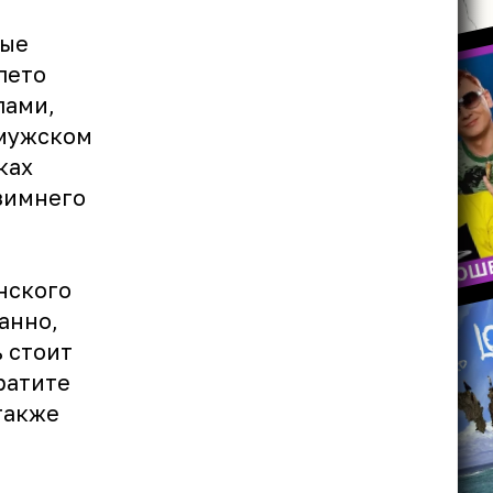
рые
лето
пами,
 мужском
ках
зимнего
нского
анно,
 стоит
ратите
также