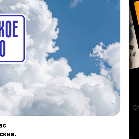
ас
ские.