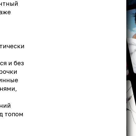
антный
даже
ктически
ся и без
орочки
линные
нями,
дний
од топом