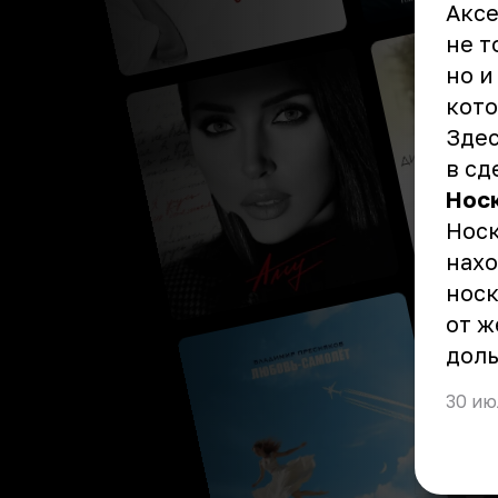
Аксе
не т
но 
кото
Здес
в сд
Нос
Носк
нахо
носк
от ж
дол
30 ию