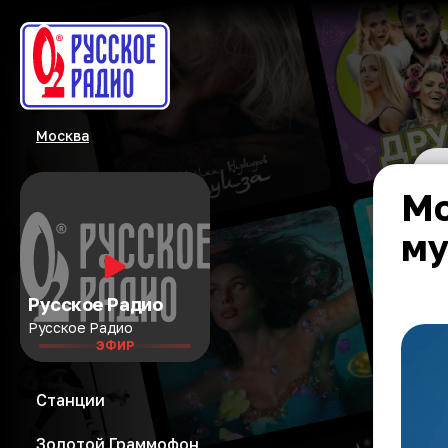
Москва
Мо
му
Русское Радио
Русское Радио
ЭФИР
Станции
Золотой Граммофон