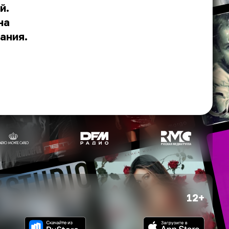
й.
на
ания.
12+