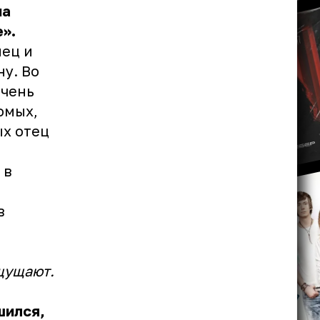
на
».
нец и
ну. Во
очень
омых,
ых отец
 в
в
ощущают.
шился,