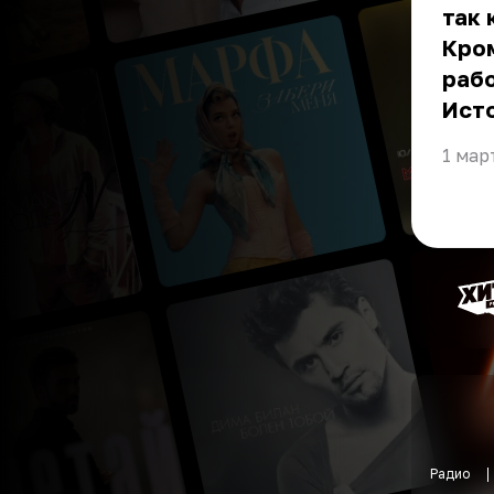
так 
Кром
рабо
Ист
1 мар
Радио