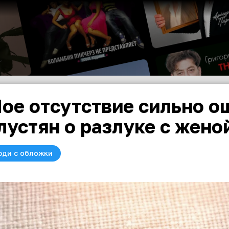
ое отсутствие сильно 
лустян о разлуке с жено
юди с обложки