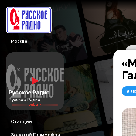
Москва
«М
Га
#
Л
Русское Радио
Русское Радио
ЭФИР
Станции
Золотой Граммофон