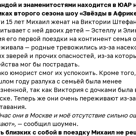
ндой и знаменитостями находится в ЮАР 
ках второго сезона шоу «Звёзды в Африке
и 15 лет Михаил женат на Виктории Штефа
итывает с ней двоих детей — Эстеллу и Эли
я его первой поездки на континент семья 
живала — родные тревожились из-за насек
х зверей и прочих опасностей, из-за котор
йства мог бы пострадать.
ко юморист смог их успокоить. Кроме того,
лом году разлука с семьёй была менее
зненной, так как Виктория с дочками была 
ске. Теперь же они очень переживают из-за
тавания.
час они в Москве и моё отсутствие сильно 
ают»,
— сообщил шоумен.
ь близких с собой в поездку Михаил не ре