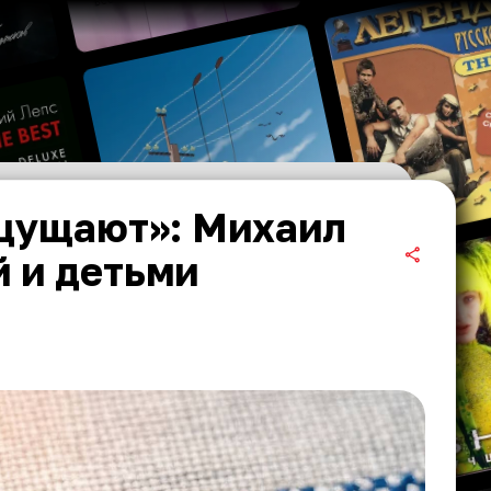
ощущают»: Михаил
й и детьми