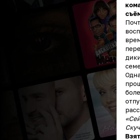
кома
съём
Почт
восп
врем
пере
дики
семе
Одна
прош
боле
отпу
расс
«Сей
Скуч
Взят