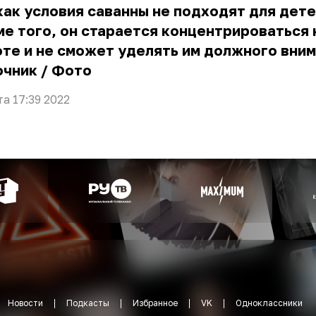
как условия саванны не подходят для дете
е того, он старается концентрироваться 
те и не сможет уделять им должного вним
очник
/
Фото
та 17:39 2022
Новости
Подкасты
Избранное
VK
Одноклассники