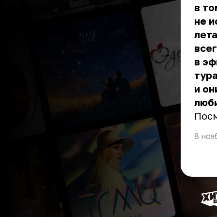
в то
не и
лета
всег
в эф
тура
и он
люби
Пос
8 ноя