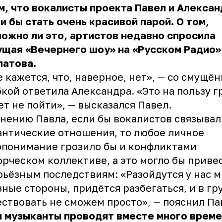
м, что вокалисты проекта Павел и Алекса
и бы стать очень красивой парой. О том,
ожно ли это, артистов недавно спросила
щая «Вечернего шоу» на «Русском Радио»
латова.
 кажется, что, наверное, нет», — со смущё
кой ответила Александра. «Это на пользу г
т не пойти», — высказался Павел.
нению Павла, если бы вокалистов связывал
нтические отношения, то любое личное
понимание грозило бы и конфликтами
орческом коллективе, а это могло бы приве
рьёзным последствиям: «Разойдутся у нас 
зные стороны, придётся разбегаться, и в гр
ствовать не сможем просто», — пояснил Па
 музыканты проводят вместе много време