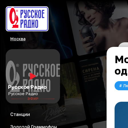
Москва
Мо
од
#
Л
Русское Радио
Русское Радио
ЭФИР
Станции
Золотой Граммофон