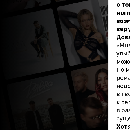
о то
могл
возм
веду
Дов
«Мне
улыб
може
По м
рома
недо
в тв
к се
в ра
суще
Хотя