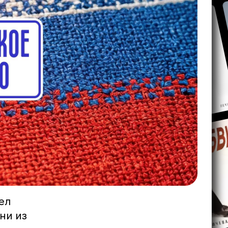
ел
ни из