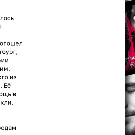
алось
с
 отошел
тбург,
рии
им.
го из
. Её
ощь в
кли.
родам