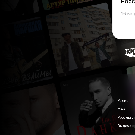
Росс
16 ма
Радио
MAX
Результа
Выдача п