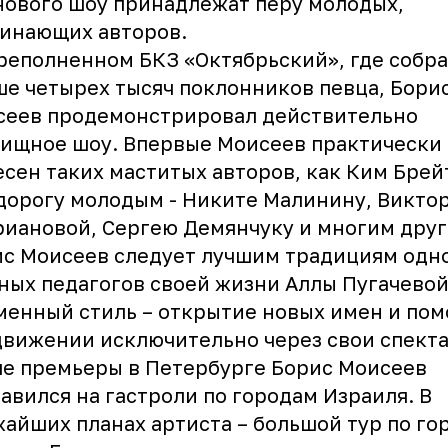
нового шоу принадлежат перу молодых,
инающих авторов.
реполненном БКЗ «Октябрьский», где собр
е четырех тысяч поклонников певца, Бори
сеев продемонстрировал действительно
ищное шоу. Впервые Моисеев практически
есен таких маститых авторов, как Ким Брей
дорогу молодым - Никите Малинину, Викто
иановой, Сергею Демянчуку и многим друг
с Моисеев следует лучшим традициям одно
ных педагогов своей жизни Аллы Пугачевой
енный стиль – открытие новых имен и пом
вижении исключительно через свои спекта
е премьеры в Петербурге Борис Моисеев
авился на гастроли по городам Израиля. В
айших планах артиста – большой тур по го