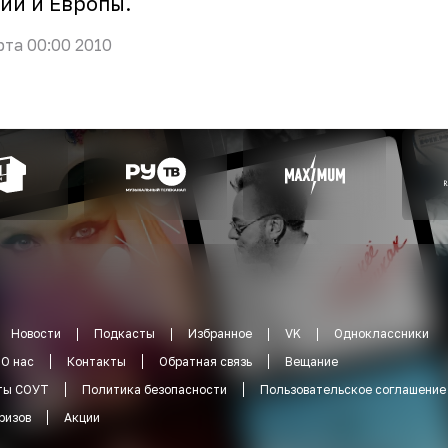
ии и Европы.
рта 00:00 2010
Новости
Подкасты
Избранное
VK
Одноклассники
О нас
Контакты
Обратная связь
Вещание
ты СОУТ
Политика безопасности
Пользовательское соглашение
ризов
Акции