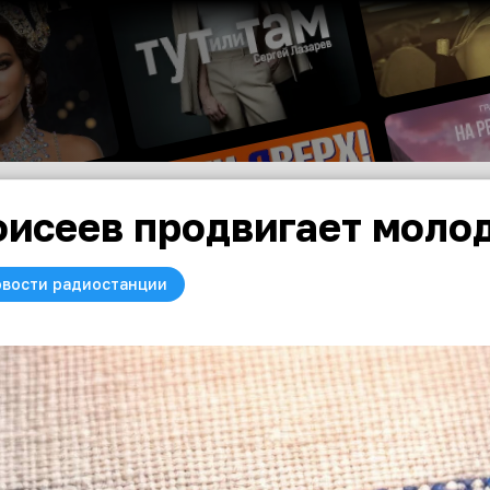
исеев продвигает моло
вости радиостанции