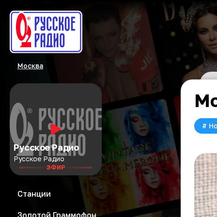
Москва
Мо
#
Но
Русское Радио
Русское Радио
ЭФИР
Станции
Золотой Граммофон