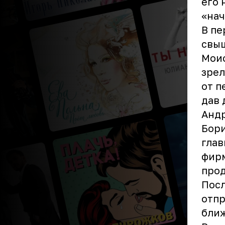
его 
«нач
В пе
свыш
Мои
зрел
от п
дав 
Андр
Бори
глав
фирм
прод
Посл
отпр
ближ