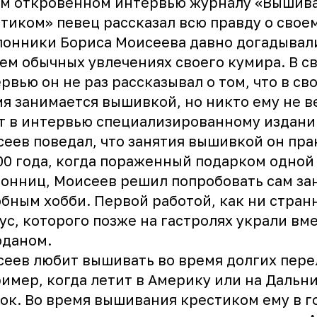
ем откровенном интервью журналу «Вышив
тиком» певец рассказал всю правду о своем
онники Бориса Моисеева давно догадывали
ем обычных увлечениях своего кумира. В с
рвью он не раз рассказывал о том, что в св
я занимается вышивкой, но никто ему не в
т в интервью специализированному издан
еев поведал, что занятия вышивкой он пра
00 года, когда пораженный подарком одной 
онниц, Моисеев решил попробовать сам за
бным хобби. Первой работой, как ни странн
ус, которого позже на гастролях украли вме
оданом.
еев любит вышивать во время долгих пере
имер, когда летит в Америку или на Дальн
ок. Во время вышивания крестиком ему в г