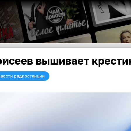
исеев вышивает крести
вости радиостанции