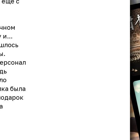
 еще с
ичном
и...
ишлось
ы.
персонал
дь
ло
лка была
 подарок
а