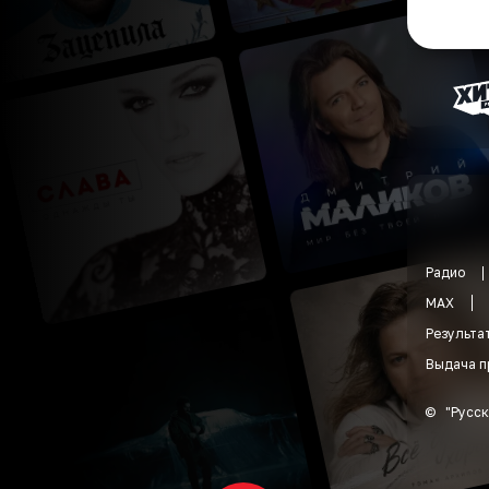
Радио
MAX
Результа
Выдача п
©
"
Русск