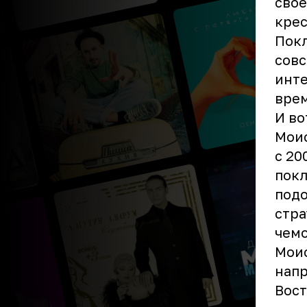
сво
крес
Покл
совс
инте
врем
И во
Моис
с 20
покл
подо
стра
чем
Моис
напр
Вост