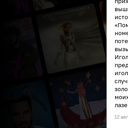
прих
выш
исто
«Пом
номе
поте
вызы
Игол
пред
игол
случ
золо
моих
лазе
12 ав