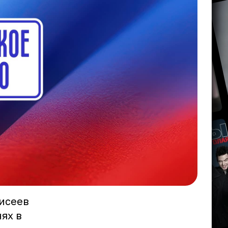
исеев
ях в