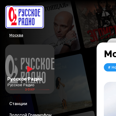
Москва
Мо
#
Но
Русское Радио
Русское Радио
ЭФИР
Станции
Золотой Граммофон