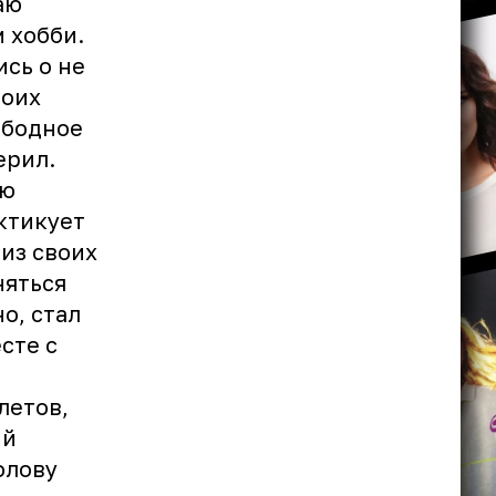
аю
 хобби.
сь о не
воих
ободное
ерил.
ию
ктикует
из своих
няться
о, стал
сте с
летов,
ий
олову