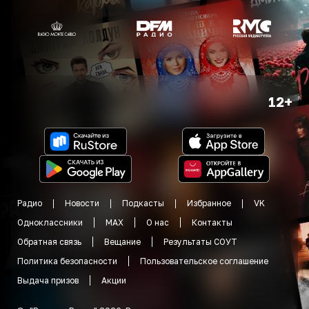
12+
Радио
Новости
Подкасты
Избранное
VK
Одноклассники
MAX
О нас
Контакты
Обратная связь
Вещание
Результаты СОУТ
Политика безопасности
Пользовательское соглашение
Выдача призов
Акции