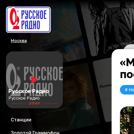
Москва
«М
по
#
Но
Русское Радио
Русское Радио
ЭФИР
Станции
Золотой Граммофон