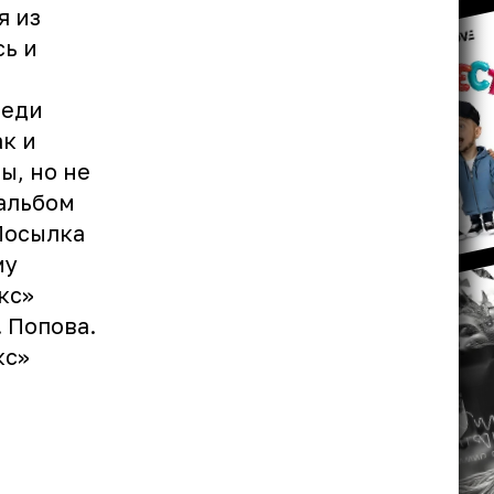
я из
сь и
реди
к и
ы, но не
 альбом
Посылка
му
кс»
 Попова.
кс»