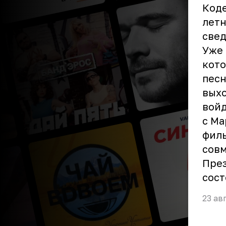
Коде
летн
свед
Уже 
кото
песн
выхо
войд
с Ма
филь
совм
През
сост
23 ав