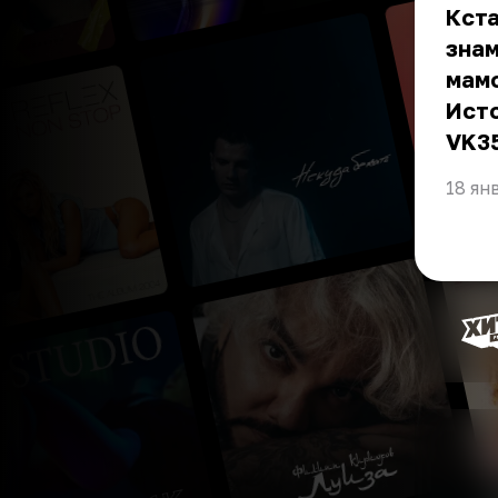
Кста
знам
мамо
Ист
VK3
18 ян