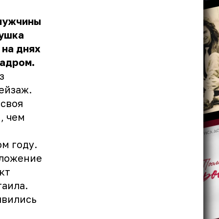
мужчины
вушка
 на днях
кадром.
з
ейзаж.
 своя
, чем
м году.
оложение
кт
таила.
явились