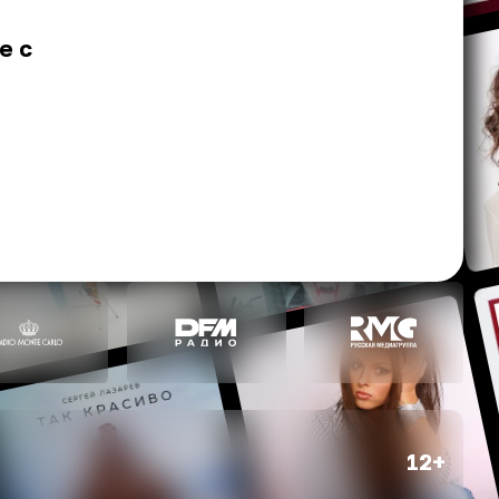
е с
12+