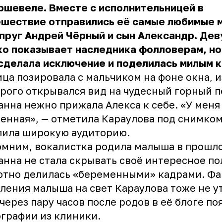
ршевеле. Вместе с исполнительницей в
ешествие отправились её самые любимые 
пруг Андрей Чёрный и сын Александр. Де
о показывает наследника фолловерам, но
сделала исключение и поделилась милым 
ца позировала с мальчиком на фоне окна, и
рого открывался вид на чудесный горный п
нна нежно прижала Алекса к себе. «У меня
енная», — отметила Караулова под снимком
лила широкую аудиторию.
мним, вокалистка родила малыша в прошло
нна не стала скрывать своё интересное п
отно делилась «беременными» кадрами. Фа
ления малыша на свет Караулова тоже не у
через пару часов после родов в её блоге по
графии из клиники.