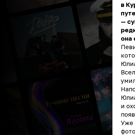
в Ку
пут
— су
редк
она 
Певи
кото
Юлиа
Всел
уми
Напо
Юлиа
и ох
появ
Уже 
фото