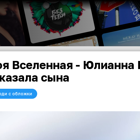
я Вселенная - Юлианна
казала сына
юди с обложки