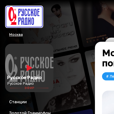
Москва
Мо
по
#
Л
Русское Радио
Русское Радио
ЭФИР
Станции
Золотой Граммофон