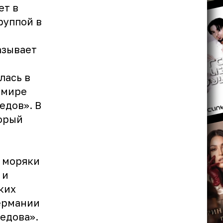
ет в
руппой в
азывает
лась в
 мире
едов». В
торый
 моряки
 и
ких
Германии
едова».