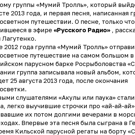
ому группы «Мумий Тролль», который выйд
сте 2013 года, и первая песня, написанная г
осветном путешествии. О песне, только что
вившееся в эфире
«Русского Радио»
, расск
 Лагутенко.
е 2012 года группа «Мумий Тролль» отправи
осветное путешествие на самом большом в
ийском парусном барке Росрыболовства «С
ании группа записывала новый альбом, ко
ет 25 августа 2013 года, после окончания
осветки.
ыми слушателями «Акулы или паука» стали
а, легко выучившие строчки про «ай-ай-ай»
вавшие их потом долгими вечерами в морс
ходах. Впервые эта песня была сыграна в 
ремя Кильской парусной регаты на борту «С