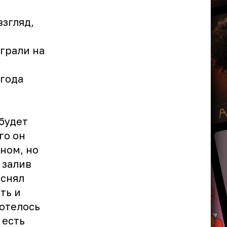
взгляд,
о
играли на
 года
 будет
го он
ном, но
 залив
аснял
ть и
хотелось
 есть