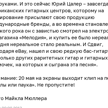
руками. И это сейчас Юрий Цалер – завсегд
иканских гитарных центров, которому на
тирование присылают свою продукцию
ународные бренды, а во времена становл
кого рока он с завистью смотрел на электр
агазина «Мелодия», и купить ее было нереа
дня нереальное стало реальным. И Сдвиг,
одаря eBay, нашел и свою редкую бас-гитар
олько других раритетных гитар и гитарных
очек, на которых и сыграна эта песня».
ание: 20 мая на экраны выходит клип на 
лы или паука». Не пропустите!
о Майкла Мюллера