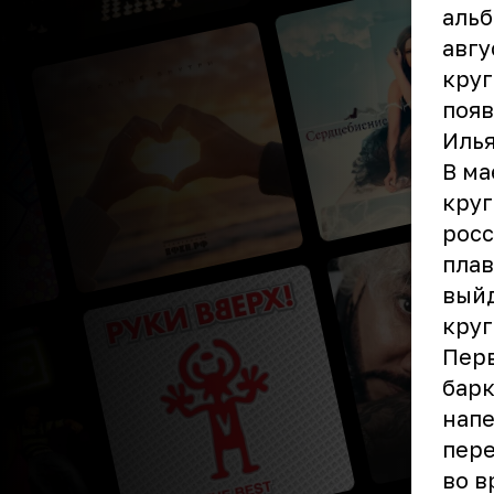
альб
авгу
круг
поя
Илья
В ма
круг
росс
плав
выйд
круг
Перв
барк
напе
пере
во в