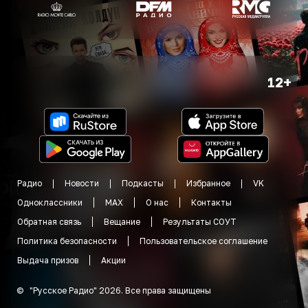
12+
Радио
Новости
Подкасты
Избранное
VK
Одноклассники
MAX
О нас
Контакты
Обратная связь
Вещание
Результаты СОУТ
Политика безопасности
Пользовательское соглашение
Выдача призов
Акции
©
"
Русское Радио
"
2026
.
Все права защищены