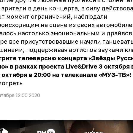
 зрители в день концерта, в силу действов
от момент ограничений, наблюдали
роисходящим на сцене из своих автомобиле
алось настолько эмоциональным и драйвов
ре все присутствовавшие начали танцеват
шинами, поддерживая артистов звуками кл
трите телеверсию концерта «Звёзды Русс
о» в рамках проекта Live&Drive 3 октября в
6 октября в 20:00 на телеканале «МУЗ-ТВ»!
мотреть
нтября 12:00 2020