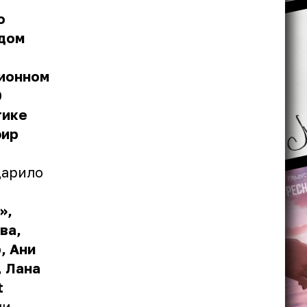
о
рдом
зионном
0
тике
фир
дарило
»,
ва,
, Ани
, Лана
t
и.