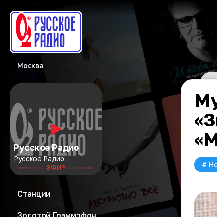
Москва
Му
«З
«М
Русское Радио
Русское Радио
#
Но
ЭФИР
Станции
Золотой Граммофон