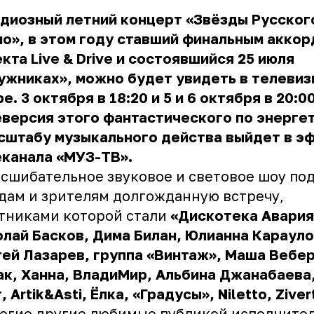
диозный летний концерт «Звёзды Русског
о», в этом году ставший финальным акко
кта Live & Drive и состоявшийся 25 июля
ужниках», можно будет увидеть в телеви
е. 3 октября в 18:20 и 5 и 6 октября в 20:0
версия этого фантастического по энерге
сштабу музыкального действа выйдет в э
еканала «МУЗ-ТВ».
сшибательное звуковое и световое шоу по
дам и зрителям долгожданную встречу,
тниками которой стали
«Дискотека Авария
лай Басков, Дима Билан, Юлианна Карауло
ей Лазарев, группа «Винтаж», Маша Вебер
к, Ханна, ВладиМир, Альбина Джанабаева
, Artik&Asti, Ёлка, «Градусы», Niletto, Ziver
огие другие любимые публикой исполнител