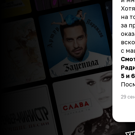
Хотя
на т
за п
оказ
вско
с ма
Смо
Ради
5 и 
Пос
29 се