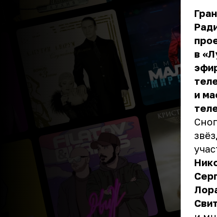
Гран
Ради
прое
в «Л
эфир
теле
и ма
тел
Сног
звёз
учас
Нико
Серг
Лора
Свит
и мн