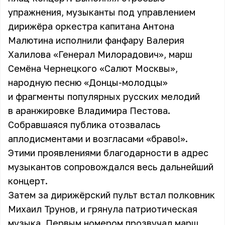
упражнения, музыканты под управлением
дирижёра оркестра капитана Антона
Малютина исполнили фанфару Валерия
Халилова «Генерал Милорадович», марш
Семёна Чернецкого «Салют Москвы»,
народную песню «Донцы-молодцы»
и фрагменты популярных русских мелодий
в аранжировке Владимира Пестова.
Собравшаяся публика отозвалась
аплодисментами и возгласами «браво!».
Этими проявлениями благодарности в адрес
музыкантов сопровождался весь дальнейший
концерт.
Затем за дирижёрский пульт встал полковник
Михаил Трунов, и грянула патриотическая
музыка. Первым номером прозвучал марш