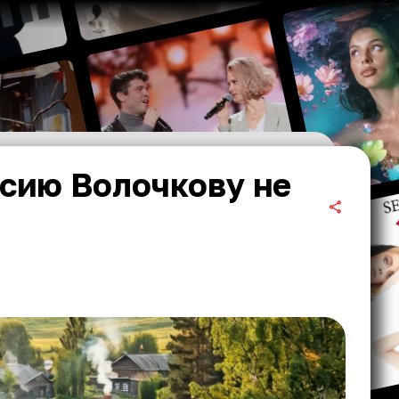
асию Волочкову не