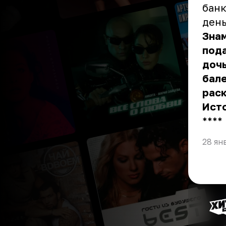
банк
день
Знам
пода
доч
бале
рас
Ист
** **
28 ян