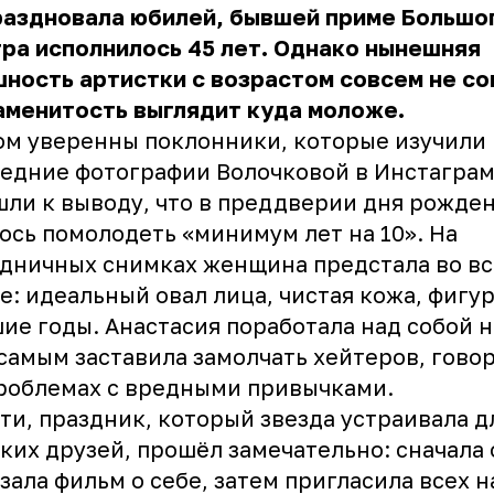
раздновала юбилей, бывшей приме Большо
ра исполнилось 45 лет. Однако нынешняя
ность артистки с возрастом совсем не с
аменитость выглядит куда моложе.
ом уверенны поклонники, которые изучили
едние фотографии Волочковой в Инстаграм
ли к выводу, что в преддверии дня рожден
ось помолодеть «минимум лет на 10». На
дничных снимках женщина предстала во в
е: идеальный овал лица, чистая кожа, фигур
ие годы. Анастасия поработала над собой н
самым заставила замолчать хейтеров, гово
роблемах с вредными привычками.
ти, праздник, который звезда устраивала д
ких друзей, прошёл замечательно: сначала 
зала фильм о себе, затем пригласила всех н