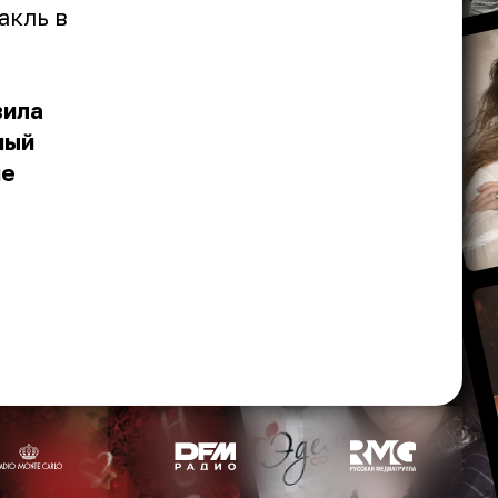
акль в
вила
ный
не