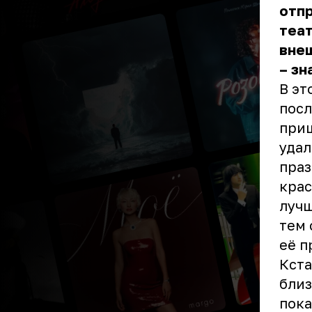
отп
теат
внеш
– зн
В эт
посл
приш
удал
праз
крас
лучш
тем 
её п
Кста
близ
пока