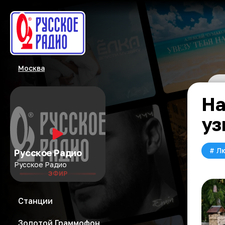
Москва
На
уз
#
Л
Русское Радио
Русское Радио
ЭФИР
Станции
Золотой Граммофон