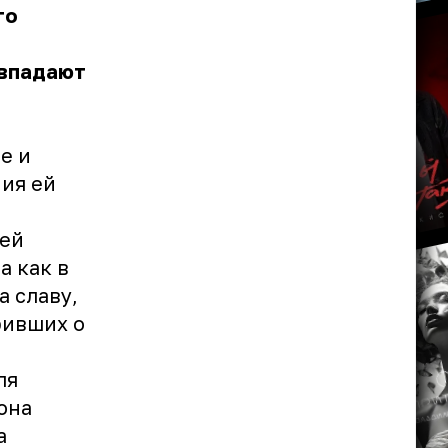
го
овпадают
е и
ия ей
сей
а как в
а славу,
ривших о
ля
она
а