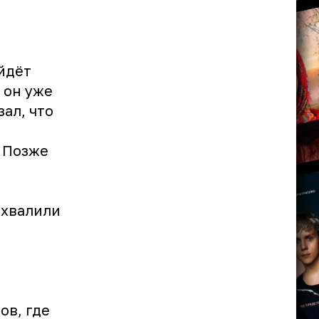
йдёт
 он уже
зал, что
. Позже
 хвалили
ов, где