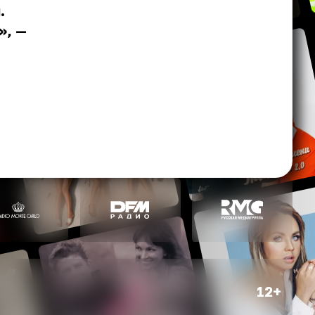
.
», —
12+