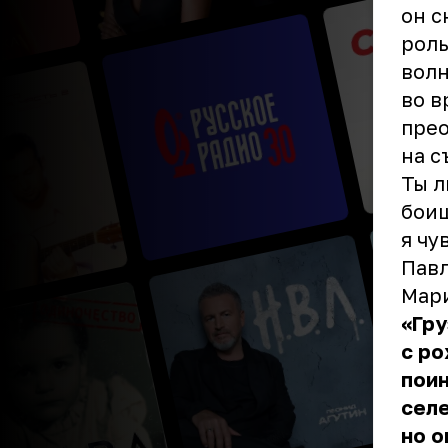
он с
роль
волн
во в
прео
на с
Ты л
боиш
я чу
Павл
Мар
«Гру
с ро
поин
селе
но о