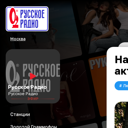
Москва
На
ак
#
Л
Русское Радио
Русское Радио
ЭФИР
Станции
Золотой Граммофон