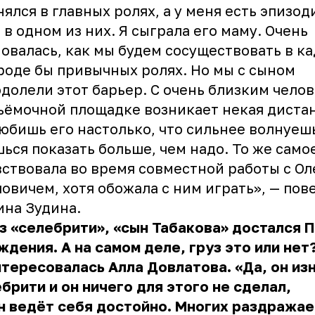
нялся в главных ролях, а у меня есть эпизо
 в одном из них. Я сыграла его маму. Очень
овалась, как мы будем сосуществовать в к
роде бы привычных ролях. Но мы с сыном
долели этот барьер. С очень близким чело
ъёмочной площадке возникает некая диста
юбишь его настолько, что сильнее волнуеш
ься показать больше, чем надо. То же само
вствовала во время совместной работы с О
овичем, хотя обожала с ним играть», — пов
ина Зудина
.
з «селебрити», «сын Табакова» достался 
ждения. А на самом деле, груз это или нет
тересовалась Алла Довлатова. «Да, он из
брити и он ничего для этого не сделал,
н ведёт себя достойно. Многих раздража