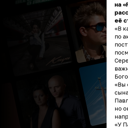
на «
расс
её с
«В к
по а
пост
пос
Сере
важн
Бого
«Вы 
сына
Павл
но о
напр
«У П