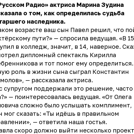
Русском Радио» актриса
Марина Зудина
казала о том, как определилась судьба
таршего наследника.
аком возрасте ваш сын Павел решил, что по
ктёрскому пути?» — спросила ведущая. «В 15
упил в колледж, значит, в 14, наверное. Ска
мотрел дипломный спектакль Кирилла
бренникова и тот помог ему определиться
ую роль в жизни сына сыграл Константин
молов», — рассказала актриса.
с супругом поддержали это решение, часто
?» — поинтересовалась ведущая. «От Олега
овича сложно было услышать комплимент,
н мог сказать: «Ты идёшь в правильном
авлении», — ответила наша гостья.
авла скоро должно выйти несколько проект