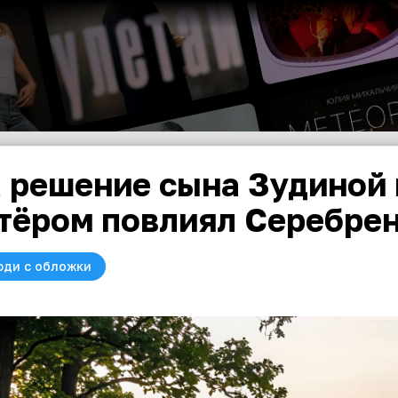
 решение сына Зудиной 
тёром повлиял Серебре
юди с обложки