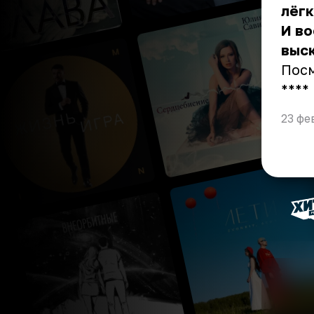
лёгк
И во
выск
Пос
** **
23 фе