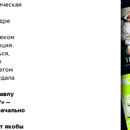
дическая
адре
веком
нция.
ься,
е
легом
едала
Павлу
?» —
начально
ет якобы