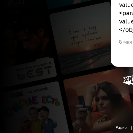
valu
<par
val
</ob
8 мая
Радио