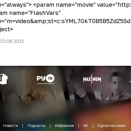
e="always"> <param name="movie" value="http
am name="FlashVars"
ue="m=video&amp;st=c:sYML7GkT0B5B5ZdZ5
ject>
 15:08 2015
Новости
Подкасты
Избранное
VK
Одноклассники