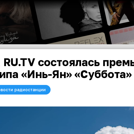
 RU.TV состоялась прем
ипа «Инь-Ян» «Суббота»
вости радиостанции