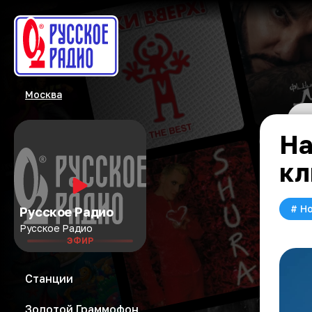
Москва
На
кл
#
Но
Русское Радио
Русское Радио
ЭФИР
Станции
Золотой Граммофон