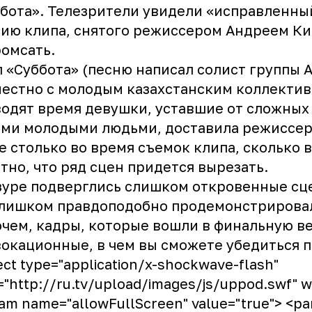
бота». Телезрители увидели «исправленны
ию клипа, снятого режиссером Андреем К
омсать.
 «Суббота» (песню написал солист группы 
естно с молодым казахстанским коллективо
одят время девушки, уставшие от сложных
ми молодыми людьми, доставила режиссер
е столько во время съемок клипа, сколько в
тно, что ряд сцен придется вырезать.
уре подверглись слишком откровенные сц
слишком правдоподобно продемонстрирова
чем, кадры, которые вошли в финальную в
окационные, в чем вы сможете убедиться п
ect type="application/x-shockwave-flash"
="http://ru.tv/upload/images/js/uppod.swf" wi
am name="allowFullScreen" value="true"> <p