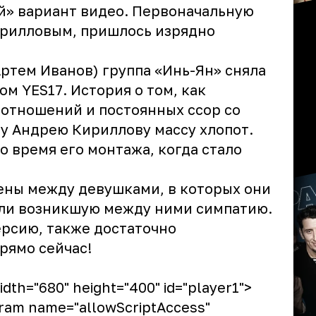
й» вариант видео. Первоначальную
ирилловым, пришлось изрядно
Артем Иванов) группа «Инь-Ян» сняла
м YES17. История о том, как
 отношений и постоянных ссор со
у Андрею Кириллову массу хлопот.
о время его монтажа, когда стало
ены между девушками, в которых они
ли возникшую между ними симпатию.
ерсию, также достаточно
рямо сейчас!
dth="680" height="400" id="player1">
aram name="allowScriptAccess"