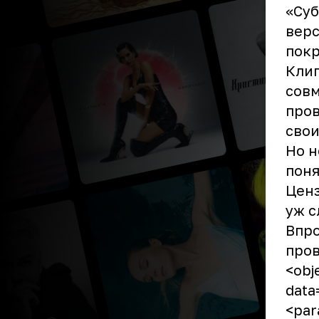
«Суб
верс
покр
Клип
совм
пров
свои
Но н
поня
Ценз
уж 
Впро
пров
<obj
data
<par