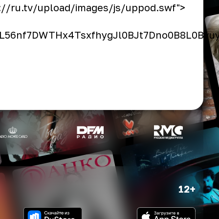
://ru.tv/upload/images/js/uppod.swf">
SdL56nf7DWTHx4TsxfhygJl0BJt7Dno0B8L0By
12+