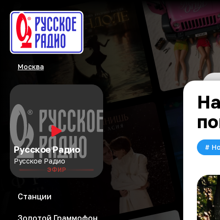
Москва
На
по
#
Но
Русское Радио
Русское Радио
ЭФИР
Станции
Золотой Граммофон