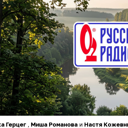
а Герцег
,
Миша Романова
и
Настя Кожевн