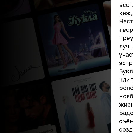
все 
кажд
Наст
твор
преу
луч
учас
эстр
Букв
клип
репе
нояб
жизн
Бадо
съём
созд