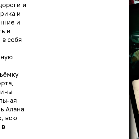
дороги и
Эрика и
нние и
ть и
 в себя
нную
съёмку
рта,
дины
льная
ть Алана
, всю
 в