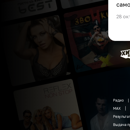
сам
28 ок
Радио
MAX
Результа
Выдача п