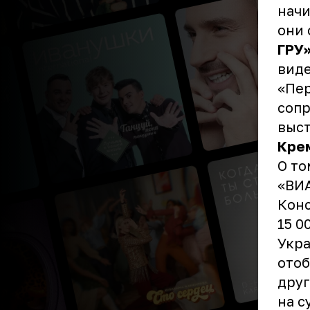
начи
они 
ГРУ
виде
«Пер
соп
выс
Кре
О то
«ВИА
Конс
15 0
Укра
отоб
друг
на с