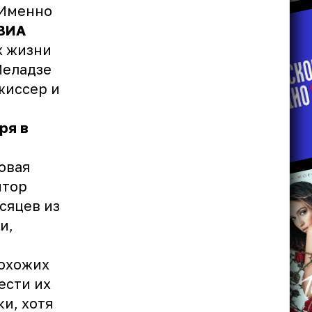
 Именно
 ВИА
х жизни
Меладзе
жиссер и
ря в
овая
итор
сяцев из
и,
похожих
ести их
ки, хотя