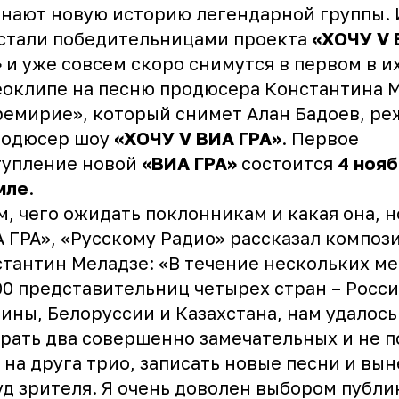
нают новую историю легендарной группы.
стали победительницами проекта
«ХОЧУ V
»
и уже совсем скоро снимутся в первом в и
оклипе на песню продюсера Константина 
емирие», который снимет Алан Бадоев, ре
родюсер шоу
«ХОЧУ V ВИА ГРА»
. Первое
тупление новой
«ВИА ГРА»
состоится
4 нояб
мле
.
м, чего ожидать поклонникам и какая она, н
 ГРА», «Русскому Радио» рассказал композ
тантин Меладзе: «В течение нескольких ме
00 представительниц четырех стран – Росси
ины, Белоруссии и Казахстана, нам удалось
рать два совершенно замечательных и не 
 на друга трио, записать новые песни и вын
уд зрителя. Я очень доволен выбором публи