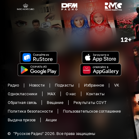
12+
Радио
Новости
Подкасты
Избранное
VK
Одноклассники
MAX
О нас
Контакты
Обратная связь
Вещание
Результаты СОУТ
Политика безопасности
Пользовательское соглашение
Выдача призов
Акции
©
"
Русское Радио
"
2026
.
Все права защищены