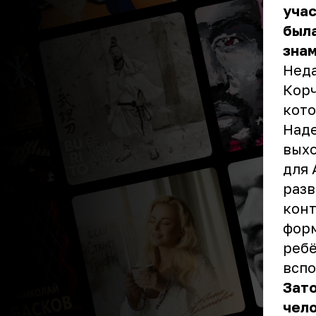
учас
была
знам
Неда
Корч
кото
Наде
вых
для
разв
конт
форм
ребё
вспо
Зато
чело