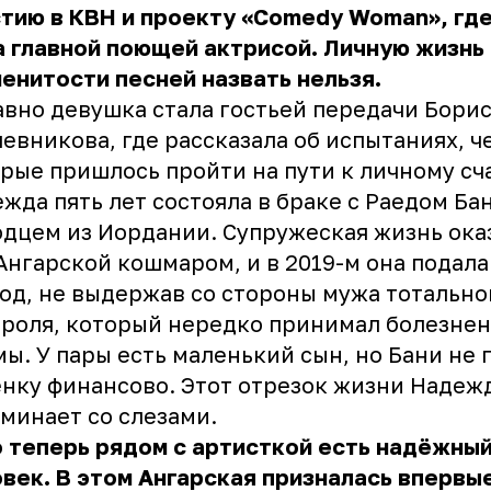
тию в КВН и проекту «Comedy Woman», где
 главной поющей актрисой. Личную жизнь
енитости песней назвать нельзя.
вно девушка стала гостьей передачи Бори
евникова, где рассказала об испытаниях, ч
рые пришлось пройти на пути к личному сч
жда пять лет состояла в браке с Раедом Бан
одцем из Иордании.
Супружеская жизнь ока
 Ангарской кошмаром
, и в 2019-м она подала
од, не выдержав со стороны мужа тотально
роля, который нередко принимал болезне
ы. У пары есть маленький сын, но Бани не 
нку финансово. Этот отрезок жизни Надеж
минает со слезами.
 теперь рядом с артисткой есть надёжны
век. В этом Ангарская призналась впервы