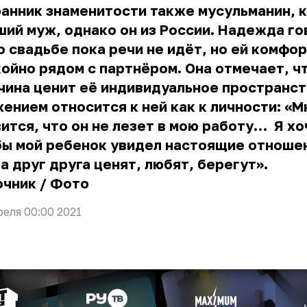
анник знаменитости также мусульманин, к
ий муж, однако он из России. Надежда го
о свадьбе пока речи не идёт, но ей комфор
ойно рядом с партнёром. Она отмечает, ч
ина ценит её индивидуальное пространст
ением относится к ней как к личности: «М
ится, что он не лезет в мою работу… Я хо
бы мой ребенок увидел настоящие отноше
а друг друга ценят, любят, берегут».
очник
/
Фото
реля 00:00 2021