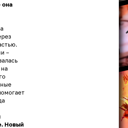
 она
са
ерез
астью.
и –
залась
 на
го
нные
помогает
да
й
е. Новый