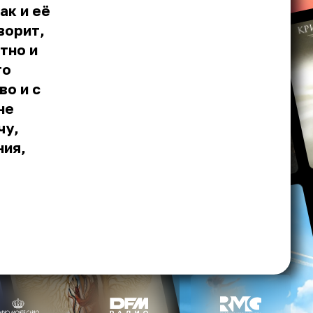
ак и её
ворит,
тно и
то
во и с
не
чу,
ния,