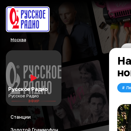
Москва
На
но
#
Л
Русское Радио
Русское Радио
ЭФИР
Станции
Золотой Граммофон