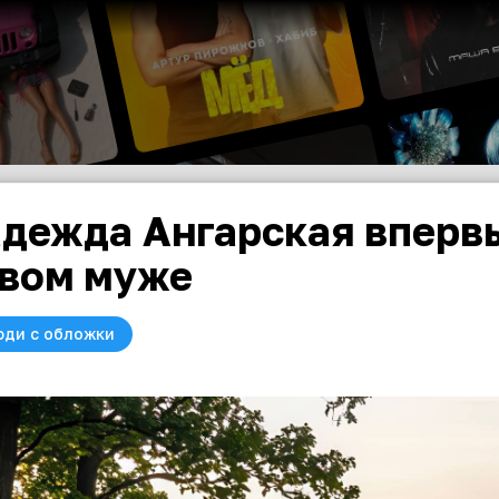
дежда Ангарская впервы
вом муже
юди с обложки