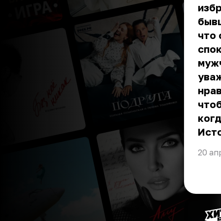
избр
бывш
что 
спок
мужч
уваж
нрав
что
когд
Ист
20 ап