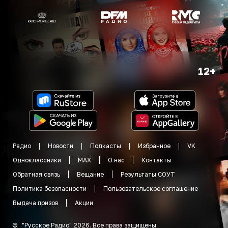
12+
Радио
Новости
Подкасты
Избранное
VK
Одноклассники
MAX
О нас
Контакты
Обратная связь
Вещание
Результаты СОУТ
Политика безопасности
Пользовательское соглашение
Выдача призов
Акции
©
"
Русское Радио
"
2026
.
Все права защищены