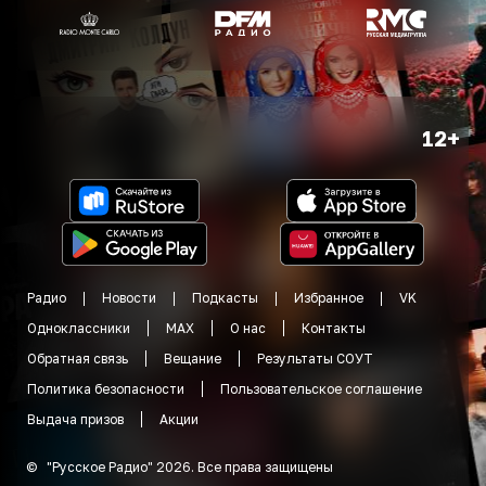
12+
Радио
Новости
Подкасты
Избранное
VK
Одноклассники
MAX
О нас
Контакты
Обратная связь
Вещание
Результаты СОУТ
Политика безопасности
Пользовательское соглашение
Выдача призов
Акции
©
"
Русское Радио
"
2026
.
Все права защищены