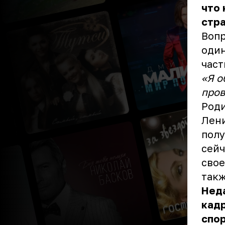
что 
стр
Вопр
один
част
«Я о
пров
Роди
Лени
полу
сейч
свое
такж
Нед
кадр
спор