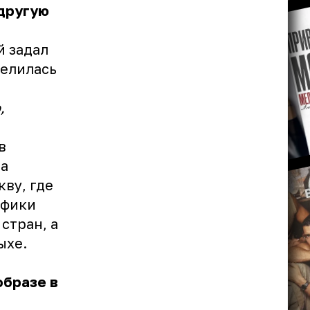
 другую
й задал
делилась
,
в
на
кву, где
ифики
стран, а
ыхе.
образе в