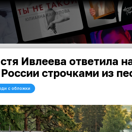
стя Ивлеева ответила на
 России строчками из пе
юди с обложки