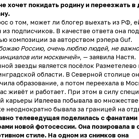
не хочет покидать родину и переезжать в
ану.
ос о том, может ли блогер выехать из РФ, е
 из подписчиков. В качестве ответа она по
ью композиции за авторством рэпера Guf.
божаю Россию, очень люблю людей, не важно
инциалов или москвичей»
, — заявила Настя.
ной звезды является посёлок Разметелево 
нградской области. В Северной столице о
чила образование, а потом переехала в Мос
ас живёт и работает. При этом в силу спец
й карьеры Ивлеева побывала во множестве 
е неоднократно бывала за границей на отд
авно телеведущая поделилась с фанатами
ами новой фотосессии. Она позировала в 
тивном стиле. На одном из снимков она