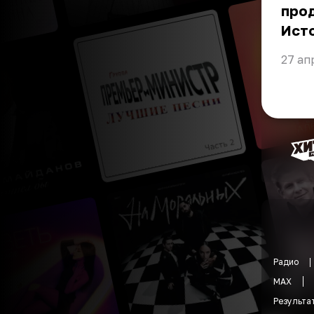
про
Ист
27 ап
Радио
MAX
Результа