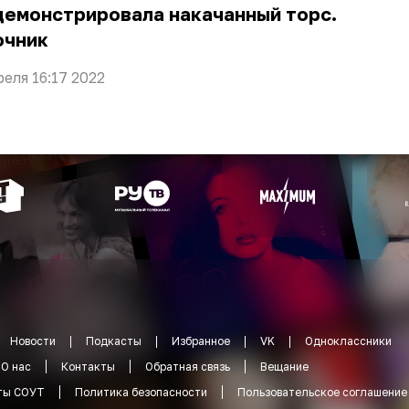
демонстрировала накачанный торс.
очник
реля 16:17 2022
Новости
Подкасты
Избранное
VK
Одноклассники
О нас
Контакты
Обратная связь
Вещание
ты СОУТ
Политика безопасности
Пользовательское соглашение