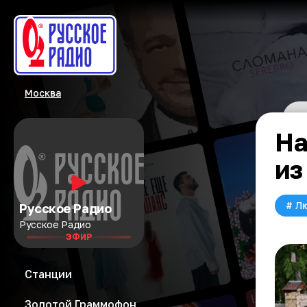
Москва
На
из
#
Л
Русское Радио
Русское Радио
ЭФИР
Станции
Золотой Граммофон