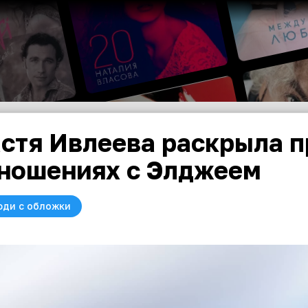
стя Ивлеева раскрыла п
ношениях с Элджеем
юди с обложки