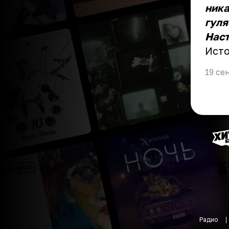
ника
гуля
Наст
Ист
19 се
Радио