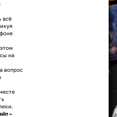
с
ь всё
ликуя
 фоне
о
 этом
сы на
а вопрос
в
месте
ть
лики.
айп –