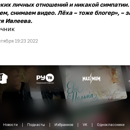
ких личных отношений и никакой симпатии.
ем, снимаем видео. Лёха – тоже блогер», – 
я Ивлеева.
очник
нтября 19:23 2022
Новости
Подкасты
Избранное
VK
Одноклассники