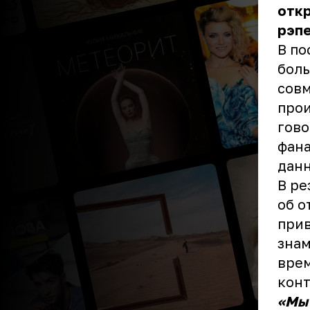
откр
рэп
В по
боль
совм
прои
гово
фана
данн
В ре
об о
прив
знам
врем
конт
«Мы 