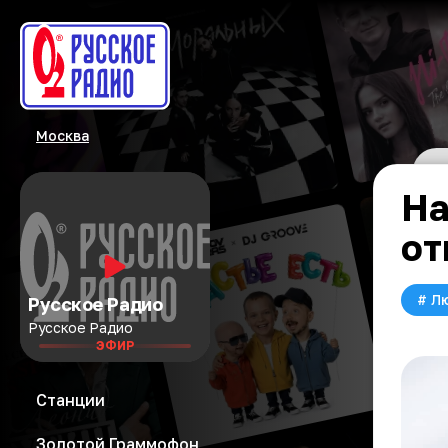
Москва
На
от
#
Л
Русское Радио
Русское Радио
ЭФИР
Станции
Золотой Граммофон