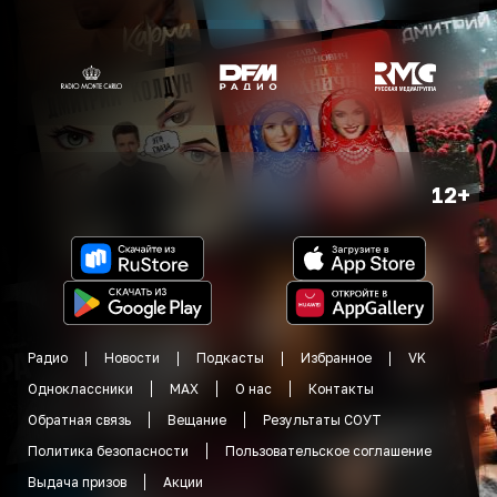
12+
Радио
Новости
Подкасты
Избранное
VK
Одноклассники
MAX
О нас
Контакты
Обратная связь
Вещание
Результаты СОУТ
Политика безопасности
Пользовательское соглашение
Выдача призов
Акции