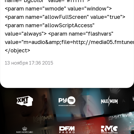
name="bgcolor" value="#ffffff">
<param name="wmode" value="window">
<param name="allowFullScreen" value="true">
<param name="allowScriptAccess"
value="always"> <param name="flashvars"
value="m=audio&amp;file=http://media05.fmtune
</object>
13 ноября 17:36 2015