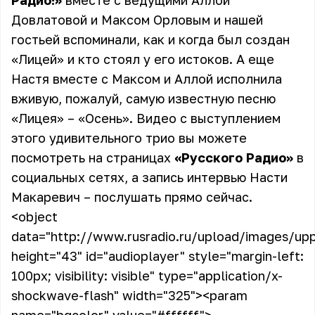
Радио!»
вместе с ведущими Аллой
Довлатовой и Максом Орловым и нашей
гостьей вспоминали, как и когда был создан
«Лицей» и кто стоял у его истоков. А еще
Настя вместе с Максом и Аллой исполнила
вживую, пожалуй, самую известную песню
«Лицея» – «Осень». Видео с выступлением
этого удивительного трио вы можете
посмотреть на страницах
«Русского Радио»
в
социальных сетях, а запись интервью Насти
Макаревич – послушать прямо сейчас.
<object
data="http://www.rusradio.ru/upload/images/up
height="43" id="audioplayer" style="margin-left:
100px; visibility: visible" type="application/x-
shockwave-flash" width="325">
<param