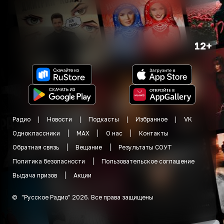
12+
Радио
Новости
Подкасты
Избранное
VK
Одноклассники
MAX
О нас
Контакты
Обратная связь
Вещание
Результаты СОУТ
Политика безопасности
Пользовательское соглашение
Выдача призов
Акции
©
"
Русское Радио
"
2026
.
Все права защищены