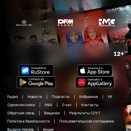
12+
Радио
Новости
Подкасты
Избранное
VK
Одноклассники
MAX
О нас
Контакты
Обратная связь
Вещание
Результаты СОУТ
Политика безопасности
Пользовательское соглашение
Выдача призов
Акции