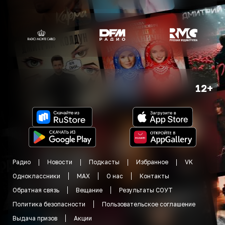
12+
Радио
Новости
Подкасты
Избранное
VK
Одноклассники
MAX
О нас
Контакты
Обратная связь
Вещание
Результаты СОУТ
Политика безопасности
Пользовательское соглашение
Выдача призов
Акции