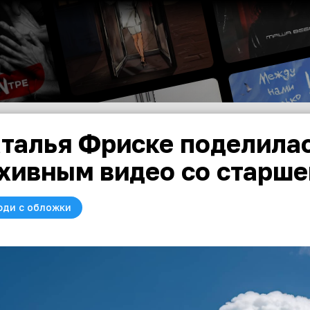
талья Фриске поделила
хивным видео со старше
юди с обложки