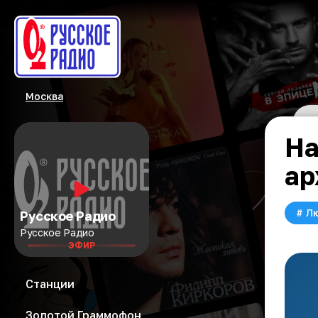
Москва
На
ар
#
Л
Русское Радио
Русское Радио
ЭФИР
Станции
Золотой Граммофон