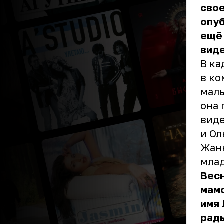
свое
опуб
ещё 
вид
В ка
в ко
малы
она 
виде
и Ол
Жанн
млад
Весн
мамо
имя 
рады