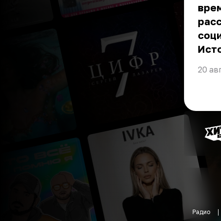
врем
расс
соци
Ист
20 ав
Радио