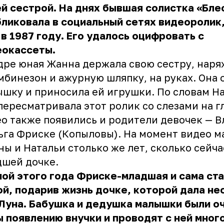
й сестрой. На днях бывшая солистка «Бл
ликовала в социальный сетях видеоролик
в 1987 году. Его удалось оцифровать с
еокассеты.
дре юная Жанна держала свою сестру, нар
мбинезон и ажурную шляпку, на руках. Она 
шку и приносила ей игрушки. По словам На
пересматривала этот ролик со слезами на гл
о также появились и родители девочек — 
ьга Фриске (Копыловы). На момент видео м
ы и Натальи столько же лет, сколько сейча
шей дочке.
ой этого года Фриске-младшая и сама ст
й, подарив жизнь дочке, которой дала н
Луна. Бабушка и дедушка малышки были о
 появлению внучки и проводят с ней мног