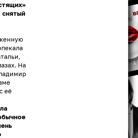
естящих»
, снятый
яженную
опекала
тальи,
азах. На
Владимир
аме
с её
ала
еобычное
чень
о