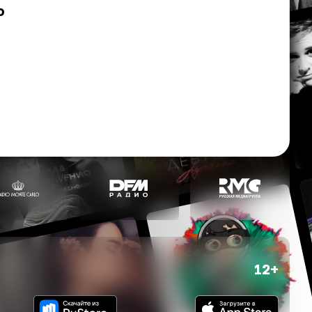
о
12+